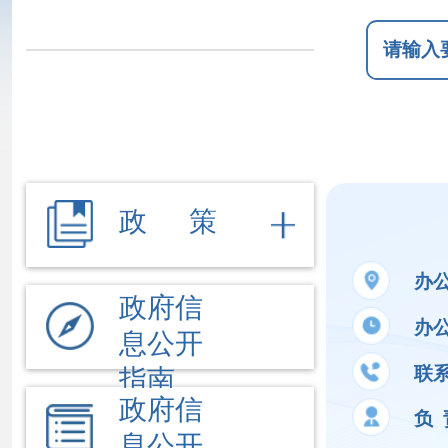
政 策
办公地址
新
政府信
办公时间
夏季
息公开
联系电话
09
指南
政府信
负 责 人
刘
息公开
制度
法定主
公开事项
动公开
内容
文件
执行法
依 申 请