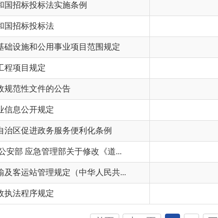
管理部关于修改《道...
202
理规定（中华人民共...
202
规定
201
首页
上一页
1
2
下一页
尾页
共 17 条
/
共 2 页
跳转至
页
GO
州市政府
区政府部门
省区市政府