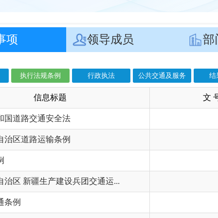
息标题
文 号
成
通安全法
202
运输条例
202
202
产建设兵团交通运...
202
202
标法实施条例
201
标法
202
公用事业项目范围规定
201
定
201
件的公告
202
规定
202
政务服务便利化条例
202