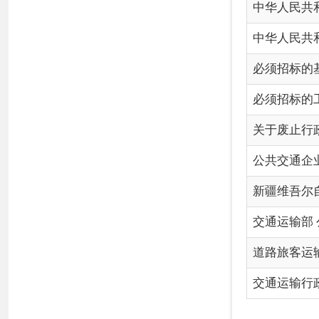
交通运输部 公安部 应急
道路旅客运输及客运站管
交通运输行政执法程序
各县（市）网站
媒体
地
主办：克孜勒苏柯尔克孜自治州人民政府办公室
承办：克孜勒苏柯尔克孜自治州政务公开信息中心
新公网安备65300102000007号
新ICP备2022000247号