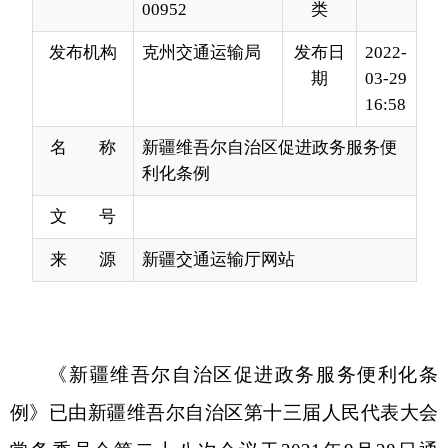
16:58
名 称
新疆维吾尔自治区促进政务服务便
利化条例
文 号
来 源
新疆交通运输厅网站
《新疆维吾尔自治区促进政务服务便利化条
例》已由新疆维吾尔自治区第十三届人民代表大会
常务委员会第二十八次会议于
2021年9月28日通
过，现予公布，自2021年11月1日起施行。
特此公告。
新疆维吾尔自治区人民代表大会常务委员会