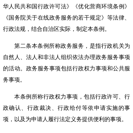
政确认、行政裁决、行政给付等依申请实施的事
项，以及为申请人履行法定义务提供便利的事项。
本条例所称公共服务事项，包括利用公共资源
提供的公共教育、劳动就业、社会保障、医疗卫
生、住房保障、文化体育、救助帮扶、法律服务等
与日常生产生活密切相关的服务事项，以及服务创
新创业需求的综合服务事项。
第三条
自治区行政区域内行政机关推进政务服
务便利化工作，适用本条例。
法律、法规授权的具有管理公共事务职能的组
织开展政务服务便利化工作，适用本条例有关行政
机关的规定。