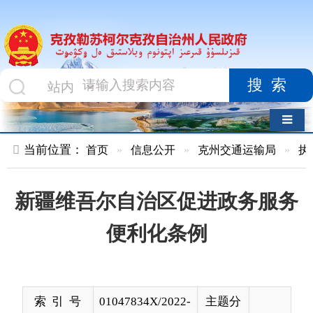
搜索
导航切换
当前位置：
首页
»
信息公开
»
克州交通运输局
»
执行法规条例
新疆维吾尔自治区促进政务服务
便利化条例
索 引 号
01047834X/2022-
主题分
00952
类
发布机构
克州交通运输局
发布日
2022-
期
03-29