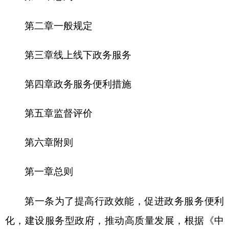
第六章
附则
第一章
总则
第一条
为了提高行政效能，促进政务服务便利
化，建设服务型政府，推动高质量发展，根据《中
华人民共和国行政许可法》《优化营商环境条例》
《国务院关于在线政务服务的若干规定》等法律、
行政法规，结合自治区实际，制定本条例。
第二条
本条例所称政务服务，是指行政机关为
自然人、法人和非法人组织依法办理政务服务事项
的活动。政务服务事项包括行政权力事项和公共服
务事项。
本条例所称行政权力事项，包括行政许可、行