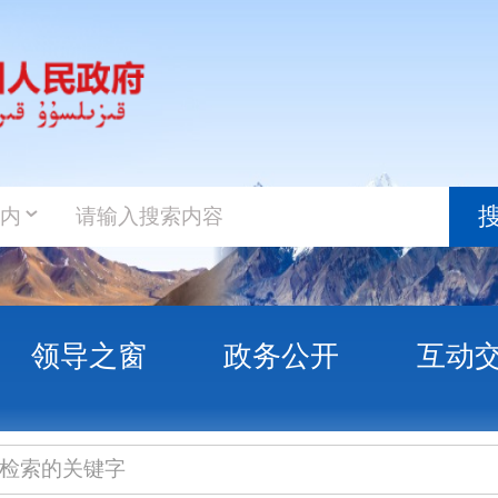
政务新
搜索
之窗
政务公开
互动交流
政务服
开