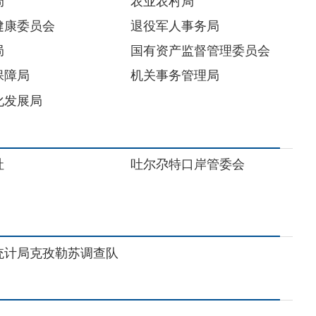
吐尔尕特口岸管委会