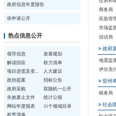
政府直属事业单
领导信息
发展规划
地震监测中心
解读回应
权力清单
伊尔克什坦口岸园
项目进度及变...
人大建议
政协提案
招标公告
驻州单位
政府采购
双随机一公开
税务局
失效废止文件
统计公报
社会团体
网站年度报表
31个领域目录
权责清单
红十字会
重点领域信息公开
重点领域信息...
公共资源配置
社会公益事业
食品药品安全
保障性住房
环境保护
扶贫脱贫
教育领域
卫生领域
社会保障