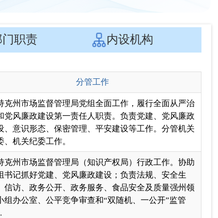
持克州市场监督管理局党组全面工作，履行全面从严治
和党风廉政建设第一责任人职责。负责党建、党风廉政
设、意识形态、保密管理、平安建设等工作。分管机关
委、机关纪委工作。
持克州市场监督管理局（知识产权局）行政工作。协助
组书记抓好党建、党风廉政建设；负责法规、安全生
、信访、政务公开、政务服务、食品安全及质量强州领
小组办公室、公平竞争审查和“双随机、一公开”监管
.
助党组书记抓好党的建设、党风廉政建设和反腐败、保
管理、平安建设等工作；协助局长抓好法规、信访、政
公开、政务服务、食品安全及质量强州领导小组办公室
作；负责食品安全监管、财务审计、人事、驻村、保
.
助局长抓好食品安全及质量强州领导小组办公室、登记
册行政许可审批科、信用监督管理科（私个协会）工
。负责质量、特种设备、标准、计量、认证认可、知识
权保护工作；分管质量发展安全监督管理科、特种设备