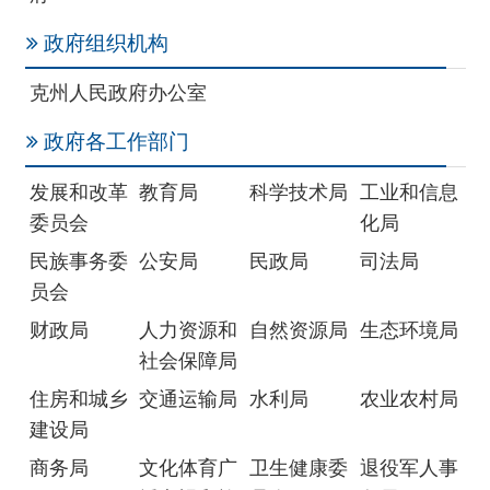
政府各工作部门
发展和改革
教育局
科学技术局
工业和信息
委员会
化局
民族事务委
公安局
民政局
司法局
员会
财政局
人力资源和
自然资源局
生态环境局
社会保障局
住房和城乡
交通运输局
水利局
农业农村局
建设局
商务局
文化体育广
卫生健康委
退役军人事
播电视和旅
员会
务局
游局
应急管理局
外事办公室
审计局
国有资产监
督管理委员
会
市场监督管
统计局
医疗保障局
机关事务管