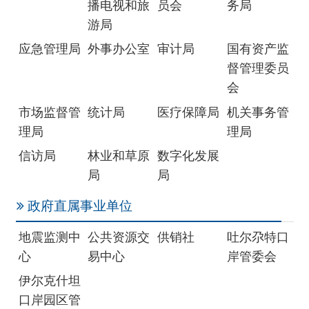
理局
理局
信访局
林业和草原
数字化发展
局
局
政府直属事业单位
地震监测中
公共资源交
供销社
吐尔尕特口
心
易中心
岸管委会
伊尔克什坦
口岸园区管
委会
驻州单位
税务局
气象局
国家统计局
克孜勒苏调
查队
社会团体
红十字会