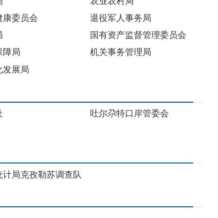
吐尔尕特口岸管委会