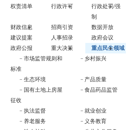
财政信息
招商引资
数据开放
建议提案
人事招录
政府会议
政府公报
重大决策
重点民生领域
市场监管规则和
乡村振兴
标准
生态环境
产品质量
国有土地上房屋
食品药品监管
征收
执法监督
就业创业
养老服务
义务教育
涉农补贴
公共文化服务
社会救助
医疗卫生
基层政务公开
税收管理及服务
优化营商及助企
督查与审计
纾困