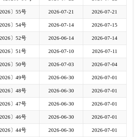
026〕43号
2026-06-26
2026-06-27
026〕42号
2026-06-26
2026-06-27
下一页
尾页
至
页
GO
各县（市）网站
媒体
地州市政府
区政府部门
省区市政府
国家部委局
主办：克孜勒苏柯尔克孜自治州人民政府办公室
承办：克孜勒苏柯尔克孜自治州政务公开信息中心