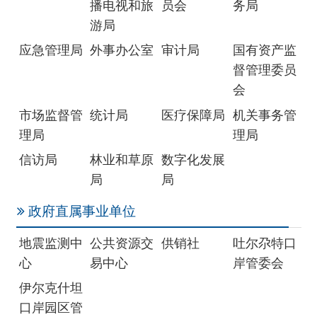
理局
理局
信访局
林业和草原
数字化发展
局
局
政府直属事业单位
地震监测中
公共资源交
供销社
吐尔尕特口
心
易中心
岸管委会
伊尔克什坦
口岸园区管
委会
驻州单位
税务局
气象局
国家统计局
克孜勒苏调
查队
社会团体
红十字会