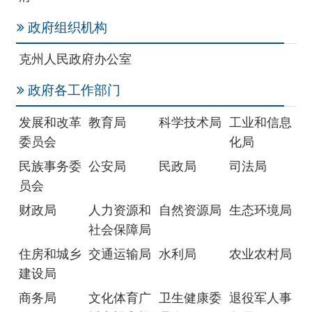
政府各工作部门
发展和改革
教育局
科学技术局
工业和信息
委员会
化局
民族事务委
公安局
民政局
司法局
员会
财政局
人力资源和
自然资源局
生态环境局
社会保障局
住房和城乡
交通运输局
水利局
农业农村局
建设局
商务局
文化体育广
卫生健康委
退役军人事
播电视和旅
员会
务局
游局
应急管理局
外事办公室
审计局
国有资产监
督管理委员
会
市场监督管
统计局
医疗保障局
机关事务管