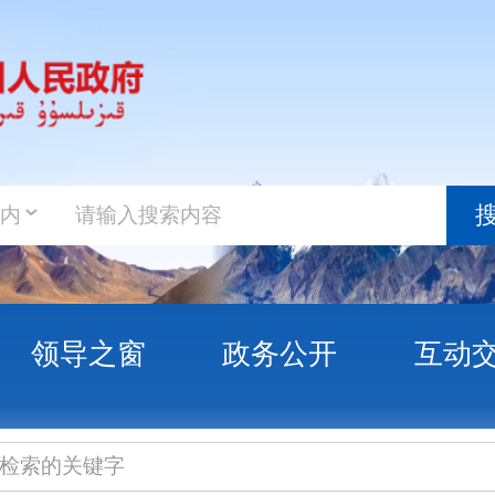
政务新
搜索
之窗
政务公开
互动交流
政务服
开