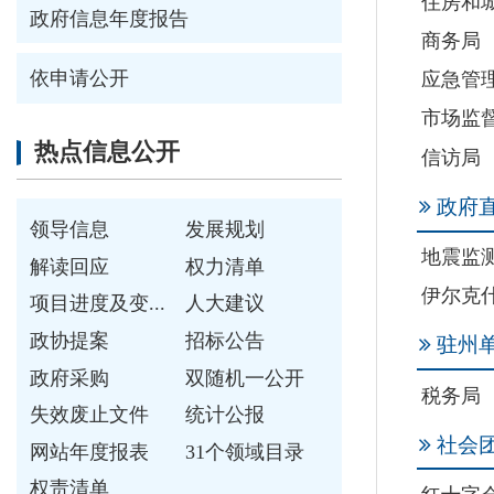
政府直属事业单
领导信息
发展规划
地震监测中心
解读回应
权力清单
伊尔克什坦口岸园
项目进度及变...
人大建议
政协提案
招标公告
驻州单位
政府采购
双随机一公开
税务局
失效废止文件
统计公报
社会团体
网站年度报表
31个领域目录
权责清单
红十字会
重点领域信息公开
重点领域信息...
公共资源配置
社会公益事业
食品药品安全
保障性住房
环境保护
扶贫脱贫
教育领域
卫生领域
社会保障