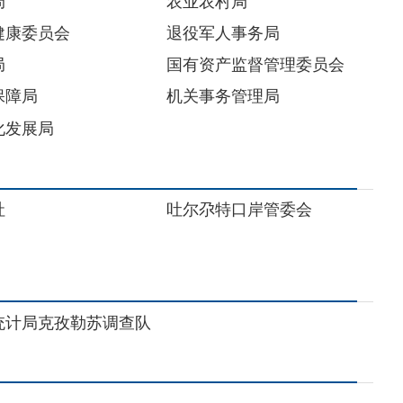
吐尔尕特口岸管委会