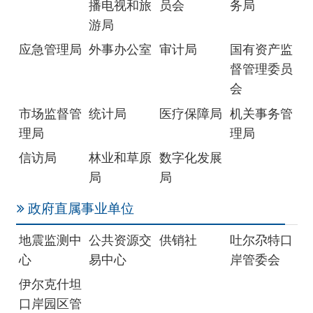
理局
理局
信访局
林业和草原
数字化发展
局
局
政府直属事业单位
地震监测中
公共资源交
供销社
吐尔尕特口
心
易中心
岸管委会
伊尔克什坦
口岸园区管
委会
驻州单位
税务局
气象局
国家统计局
克孜勒苏调
查队
社会团体
红十字会