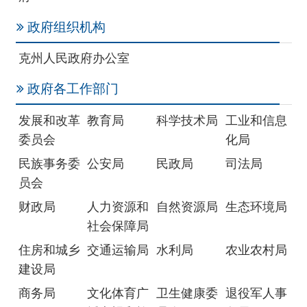
政府各工作部门
发展和改革
教育局
科学技术局
工业和信息
委员会
化局
民族事务委
公安局
民政局
司法局
员会
财政局
人力资源和
自然资源局
生态环境局
社会保障局
住房和城乡
交通运输局
水利局
农业农村局
建设局
商务局
文化体育广
卫生健康委
退役军人事
播电视和旅
员会
务局
游局
应急管理局
外事办公室
审计局
国有资产监
督管理委员
会
市场监督管
统计局
医疗保障局
机关事务管