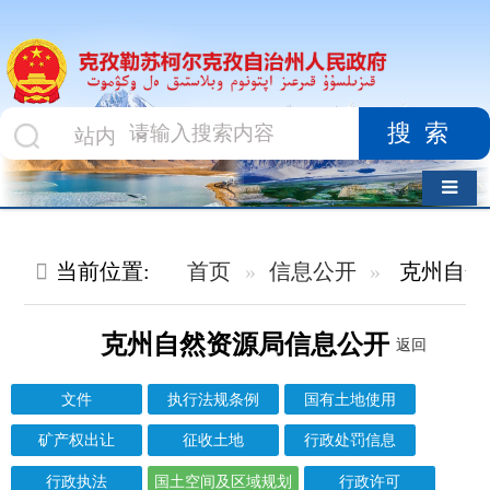
搜索
导航切换
当前位置:
首页
信息公开
克州自然资源局
国土空间及
克州自然资源局信息公开
返回
文件
执行法规条例
国有土地使用
矿产权出让
征收土地
行政处罚信息
行政执法
国土空间及区域规划
行政许可
其他对外管理服务结果
信息标题
文 号
成文日期
发布日期