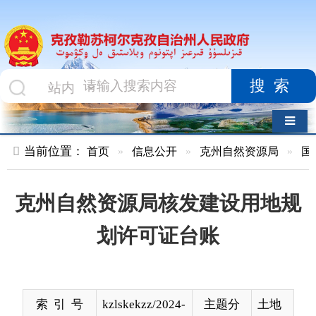
搜索
导航切换
当前位置：
首页
»
信息公开
»
克州自然资源局
»
国土空间及区
克州自然资源局核发建设用地规
划许可证台账
索 引 号
kzlskekzz/2024-
主题分
土地
00522
类
发布机构
克州自然资源
发布日
2024-
局
期
10-23