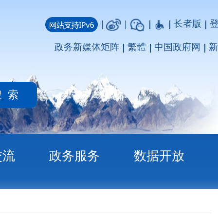
长者版
登录
注册
媒体矩阵
繁體
中国政府网
新疆政府网
务
数据开放
章
：一图读懂《克孜勒