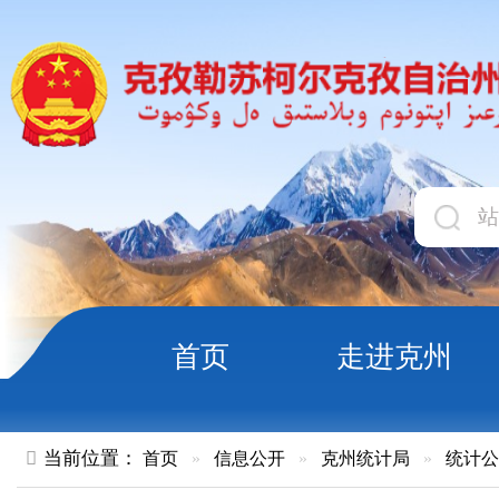
首页
走进克州
领导
当前位置：
首页
»
信息公开
»
克州统计局
»
统计公报
»
正文
克孜勒苏柯尔克孜自治州2023