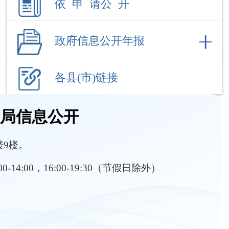
各县(市)链接
设局信息公开
楼9楼。
:00-14:00，16:00-19:30（节假日除外）
建设局职能
部门职责
内设机构
自治州住房保障相关政策
,
会同有关部门做好
编制住房保障发展规划和年度计划并监督实