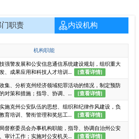
技强警发展和公安信息通信系统建设规划，组织重大
发、成果应用和科技人才培训...
[查看详情]
收集、分析克州经济领域犯罪活动的情况，制定预防
的对策和措施；指导、协调、...
[查看详情]
实施克州公安队伍的思想、组织和纪律作风建设，负
教育培训、警衔管理和奖惩工...
[查看详情]
局督察委员会办事机构职能，指导、协调自治州公安
、审计工作；实施对公安机关...
[查看详情]
克州公安机关经费保障情况，提出对策、建议；拟订
准，建立公安经费保障机制；...
[查看详情]
指导持普通护照的外国人和中国公民出入境的管理，
、旅行等行政管理工作；指导...
[查看详情]
安机关贯彻执行道路交通安全法规，组织、指导和监
依法查处交通违法违章行为和...
[查看详情]
影响、危害社会治安和克州正常政治秩序、经济秩序
件：研究拟定实施治安行政管...
[查看详情]