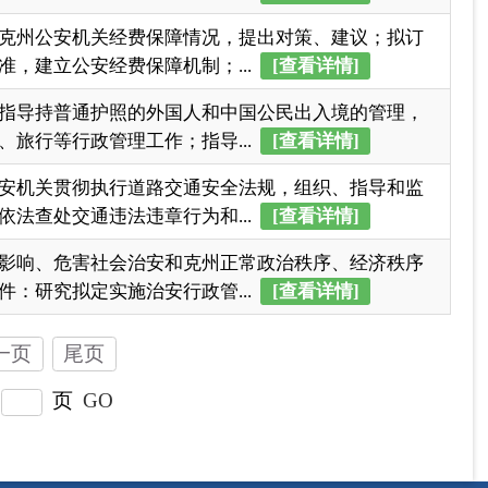
一页
尾页
页
GO
各县（市）网站
媒体
地州市政府
区政府部门
省区市政府
国家部委局
主办：克孜勒苏柯尔克孜自治州人民政府办公室
承办：克孜勒苏柯尔克孜自治州政务公开信息中心
新公网安备65300102000007号
新ICP备2022000247号
政府网站标识码：6530000002
法律声明
关于我们