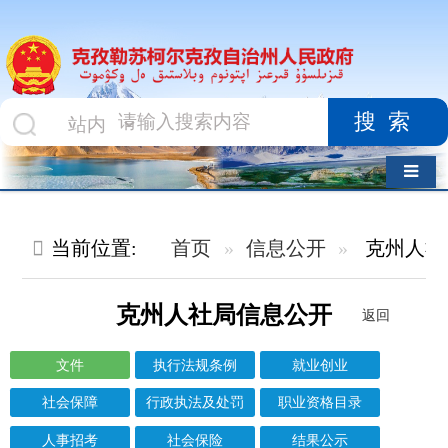
搜索
导航切换
当前位置:
首页
信息公开
克州人社局
文件
克州人社局信息公开
返回
文件
执行法规条例
就业创业
社会保障
行政执法及处罚
职业资格目录
人事招考
社会保险
结果公示
其他对外管理服务结果
信息标题
文 号
成文日期
发布日期