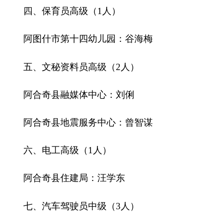
阿图什市税务局：拜合提亚尔·艾买提江
乌恰县市场监督管理局：买买提努尔·买买提居
马
阿合奇县交通运输局:许菲菲
八、计算机操作中级（2人）
克孜勒苏融媒体中心：古丽沙娜提·居马
阿合奇县马场管理委员会：张博博
九、文秘资料员中级（1人）
阿图什市幸福街道和谐社区：衣马木·阿布力米
提