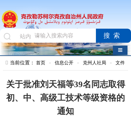
搜索
导航切换
当前位置：
首页
»
信息公开
»
克州人社局
»
文件
»
正文
关于批准刘天福等39名同志取得
初、中、高级工技术等级资格的
通知
索 引 号
010478411/2025-
主题分类
人事
00054
工作