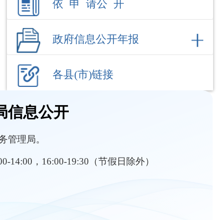
各县(市)链接
局信息公开
务管理局。
:00-14:00，16:00-19:30（节假日除外）
管理局
部门职责
内设机构
事务管理局职能配置、内设机构和人员编制
机关事务管理局是自治州人民政府工作部门，