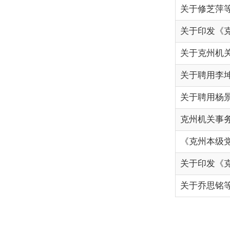
关于聘用杨景重为高级
克州机关事务管理局2024
《克州本级党政机关事业单
关于印发《克州本级党政机
关于乔思铭等同志职务
首页
各县（市）网站
媒体
主办：克孜勒苏柯尔克孜自治州人民政府办公室
承办：克孜勒苏柯尔克孜自治州政务公开信息中心