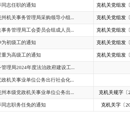
工的通知
克机关党组发〔2025〕12号
2025-
年度法治政府建设工...
2025-
位公务出行社会化...
2025-
关事业单位公务出...
克机关规字〔2025〕1号
2025-
任免的通知
克机关字〔2025〕7号
2025-
上一页
1
2
3
下一页
尾页
共 48 条
/
共 4 页
地州市政府
区政府部门
省区市