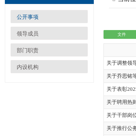
领导成员
文件
执行法
部门职责
关于调整领导班子成员
内设机构
关于乔思铭等2名同志任
关于表彰2025年度克州机
关于聘用热则古丽•阿不力
关于干部岗位调整及遴
关于推行公务出行社会
关于修芝萍等同志任职
关于印发《克州机关事务管
关于克州机关事务管理局工
关于聘用李坤为初级工