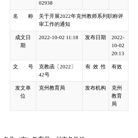
成文日
2022-10-02 11:18
发布日期
2022-
期
10-02
20:13
文 号
克教函〔2022〕
有 效 性
有效
42号
发文单
克州教育局
发布机构
克州
位
教育
局
各县（市）教育局、州直各学校：
根据自治区教育厅《关于
开展
202
2
年度自治区
教师
专业技术人员和高等学校教育管理研究人员
职
称评审工作的通知》（新教
职字
〔
202
2
〕
1
5
号）
和
自治州人社局《
关于开展克州
202
2
年度职称评审工