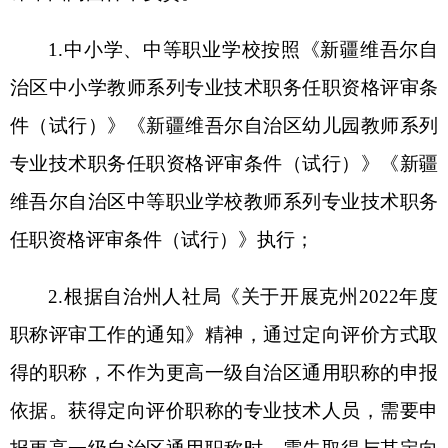
报更高一级自治区通用职称时，需先取得与其定向
评价职称同一层级的自治区通用职称，聘用年限可
累计计算；
3.符合《自治区人社厅关于进一步明确自治区
有关职称政策的通知》（新人社发〔2013〕101
号）文件中规定的初定（授予）条件的专业技术人
员可选择申报相应职称。
（三）
为促进农村义务教育阶段一专多能教师
专业
发展
，允许所教专业与所学专业或教师资格证
专业不一致的农村和艰苦边远地区教师参与职称评
审。
（四
）
教师继续教育应达到规定学分，对中小
学教师继续教育中专业理论考核和计算机技术水平