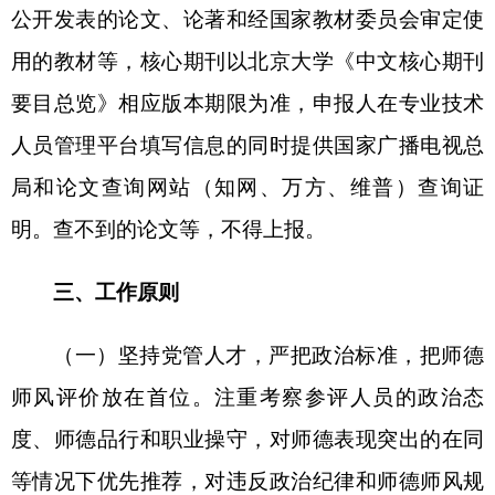
重点评价教书育人的工作业绩和实际贡献，破除
“
唯
分数、唯升学、唯文凭、唯论文、唯帽子
”倾向。
（三）坚持统一标准，严肃评审纪律，做到
“阳
光评审”。认真执行审核备案的评审条件及程序，坚
持评审各环节公示制度，接受公众监督，实现公平
竞争，保证评审客观公正。
（四）
坚持向基层一线教师倾斜，将到乡村学
校、薄弱学校支教、轮岗
1年以上作为城市学校教师
申报高级教师职务的必要条件。对乡村教师不做论
文、课题项目等刚性要求，对在乡村累计任教满30
年的优秀教师，评聘高级职称不占岗位职数。
（五）
坚持综合科学评价，着重考察教育教学
实绩，突出立德树人成效、教学课堂工作量、教学