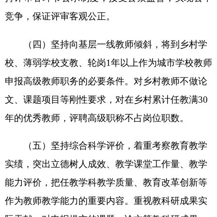
（
1）
申报
正高级
教师：
2022年10月20日前完
成个人网上申报。
（
2）申报高级教师：2022年10月25日前完成
个人网上申报。
（
3）申报其他等级：由各县（市）教育局确
定。
2.
网上审核时间：
（
1）
高级教师
网上审核：审核工作按照属地
管理的原则在县（市）教育局进行，州直
学校
由阿
图什市
教育局
审核。
（
2）
高级教师
网上形式审核时间：
10月
26
日
—10月
30
日
。