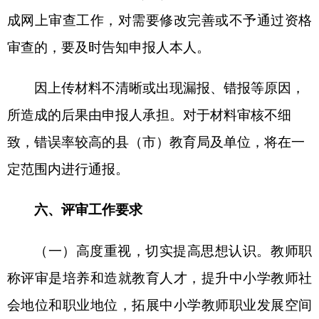
附件：
1.上报材料清单
2.专业技术资格评审材料真实性保证书
3.
正高级教（讲）师职称评审推荐名额分配表
4.
202
2
年推荐评审专业技术职务任职资格人员
花名册
5.
自治区
“访惠聚”驻村等专业技术人员职称评
审免除继续教育学习申请表
6
.中小学（幼儿园）教师农村任教工作经历认
定表
7
.个人现实表现鉴定表