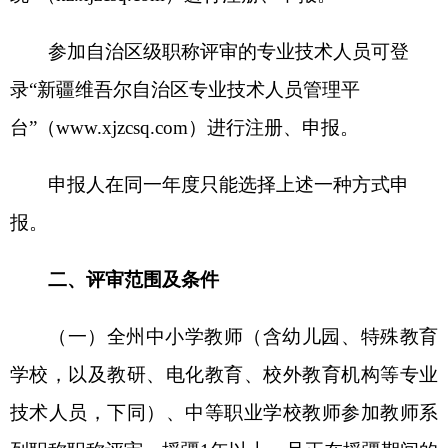
二、评审范围及条件
（一）全州中小学教师
（
含
幼儿园
、
特殊教育
学校，
以及教研、电化教育、校外教育机构等
专业
技术人员，下同
）、中等职业学校教师参加教师系
列职称职
称评审。
援疆
1年以上，且正在援疆期间的
教师按政策参加评审。援疆教师申报职称时，需提
供派出单位委托评审函，即在派出单位同意的前提
下，按照克州申报条件和程序评审。
上一次参加评
审未获通过，本次评审又申报的，应有新的教育教
学业绩。
（二）
评审工作按属地和管理权限分级实施，
正高级教师职称评审由自治区教育厅负责组织评
审；
高级教师职称评审，在州人力资源和社会保障