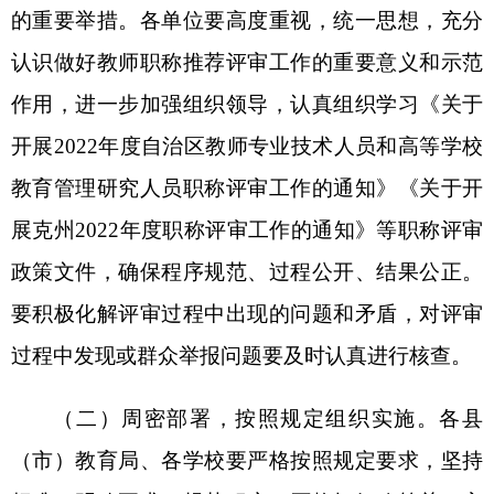
8.师德师风情况说明
克州教育局
202
2
年
10月
2
日
(此件公开发布)
附件：
1：上报材料清单
2.专业技术资格评审材料真实性保证书
3.正高级教（讲）师职称评审推荐名额分配表