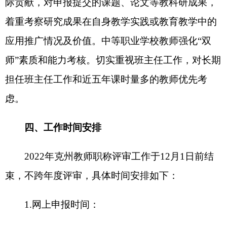
其他等级
职称审核时间由各县（市）教育局确
定。
3
.
克州教育局受理纸质材料：
10月
31
日
—11月
3
日
，逾期不报视为放弃。
4
.
申报高级教师答辩时间及方式：
（
1）答辩时间
暂定为
：
11月5日—11月8日
（
2）答辩方式：说课（10分钟）、业绩陈述
（3分钟）、问题答辩（2分钟）
5
.
克州教育局将于
11月10日左右组织专家进行
评审。具体评审时间商克州人社局职称社会化评价
中心确定。