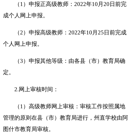
五、认真审核把关
教师个人要对上报材料内容的真实性和准确性
负责，
⠼fontface="方正仿宋_GBK">网上申报要严
格按照要求填写，不得有含糊的词语，对
无填写
内
容的栏目应注明
“无”，不得留有空格。附件材料正
向上传，图片清晰，并上传至指定栏目，不得“一证
多传”或上传与本栏目无关的附件材料。
学校要按照
资格条件和申报要求对申报人员所填信息及上传佐
证材料逐项审查，确保所填内容真实准确，所传材
料完整清晰。并按要求对申报人员的申报材料进行
公示，公示期不少于
5个工作日。对弄虚作假或存在
其他违规行为的一律不得推荐报送。各县（市）教
育局要认真审查申报材料，重点审查申报人员是否