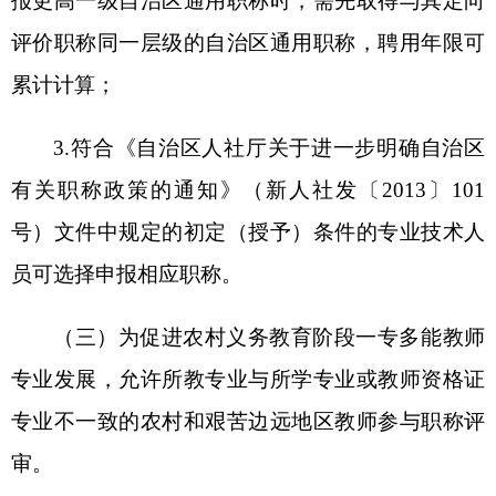
考试不作硬性要求。参加
“访惠聚”
驻村、驻村管
寺、南疆学前教育支教和内地服务管理工作以及担
任深度贫困村第一书记等专业技术人员继续教育，
按照《关于参加自治区
“访惠聚”驻村等专业技术人
员职称评审免除继续教育学习有关事宜的公告》执
行，填写《自治区“访惠聚”驻村等专业技术人员职
称评审免除继续教育学习申请表》，经审核合格可
免去当年继续教育学习和答辩。
（五）
中小学、中等职业学校教师任现职以来
公开发表的论文、论著和经国家教材委员会审定使
用的教材等，核心期刊以北京大学《中文核心期刊
要目总览》相应版本期限为准，申报人在专业技术
人员管理平台填写信息的同时提供国家广播电视总
局和论文查询网站（知网、万方、维普）查询证