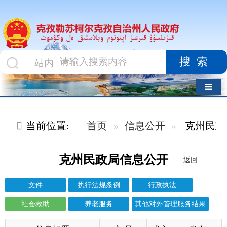
搜索
导航切换
当前位置:
首页
信息公开
克州民政局
社会救助
克州民政局信息公开
返回
文件
执行法规条例
行政执法
社会救助
养老服务
其他对外管理服务结果
信息标题
文 号
成文日期
发布日期
截至2026年6月全州残疾人“两项补贴”发放情...
2026-06-22
2026-06-23