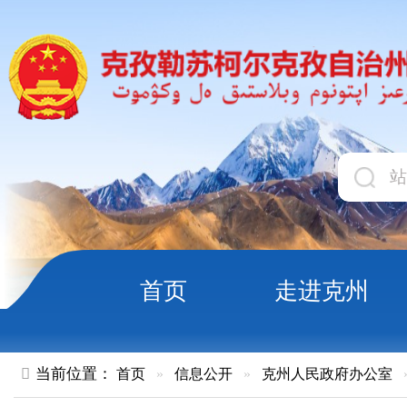
首页
走进克州
领导
当前位置：
首页
»
信息公开
»
克州人民政府办公室
»
文件
»
关于印发《克孜勒苏柯尔克孜自治州
作计划》