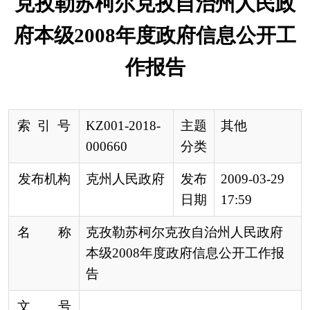
索 引 号
KZ001-2018-
主题
其他
000660
分类
发布机构
克州人民政府
发布
2009-03-29
日期
17:59
名 称
克孜勒苏柯尔克孜自治州人民政府
本级2008年度政府信息公开工作报
告
文 号
来 源
克州人民政府
根据《中华人民共和国政府信息公开条例》
（以下简称条例）和《新疆维吾尔自治区实施〈政
府信息公开条例〉办法》（以下简称
<
办法
>
）的有
关要求，现就克孜勒苏柯尔克孜自治州（以下简称
克州）人民政府机关（克州政府领导及政府办公室