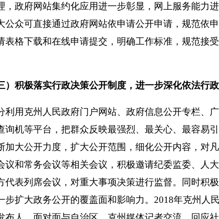
点领域信息公开
，
进一步扩大公开范围
建设项目、公共资源配置和实施、社会公益事业、“放管服”改革
及行政审批事项取消、下放等有关情况，并在克州政府网站设置
事项目录及办事指南，让群众办事更明白、更舒心。
政权力清单公开，
深化
“放管服”改革
区下放审批事项的衔接落实，继续精简行政审批事项
。
2018年，
政审批事项60项。
（
其中：取消行政审批事项14项，承接行政审
整行政审批事项11项
）
。承接、取消、下放和调整后保留行政审批
建立权责清单专题栏目，对
36个单位1450条
权责清单及时公开发
7条、行政强制54条、行政征收16条、行政给付3条、行政检查80
裁决3条、其他类110条
）
。
三是
加强事中事后监管
。
全面推行“
人员名录及结果向社会公开。
四是
优化简化行政审批流程和投资
原则，对州、市入驻行政服务中心单位办事环节、流程进行再梳