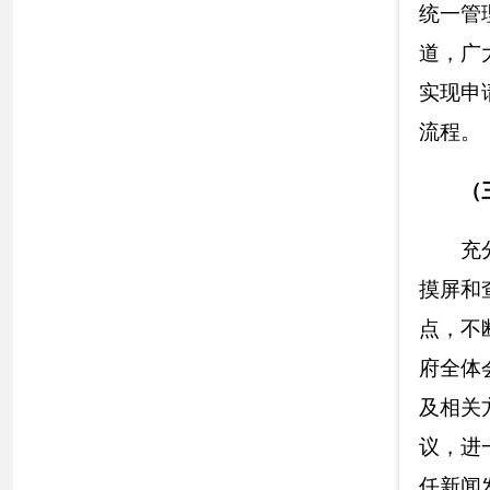
（四）
加强重
持续推进重大
行政审批事项清单
可事项、公共服务
1.
持续推进行
一是
做好自治
消、下放和调整
行
审批事项17项，调
本级政府网站首页
条、行政处罚104
政奖励11条
，
行政
对事项清单、执法
简、能优则优”的