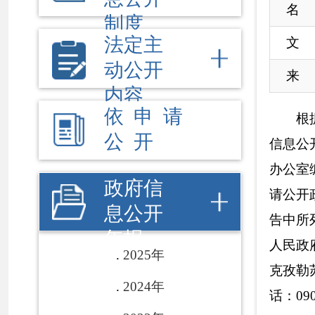
公 开
信息公开条例〉办
办公室编制
形成了
政府信
请公开政府信息情
息公开
告中所列资料数据
年报
人民政府门户网站(ww
2025年
克孜勒苏柯尔克孜
2024年
话：0908
-
4
235962
2023年
一、概述
2022年
2018年，克
2021年
长治久安总目标，
2020年
国务院、自治区深
2019年
目批准和实施、社
照自治区的统一部
2018年
式，优化政务服务