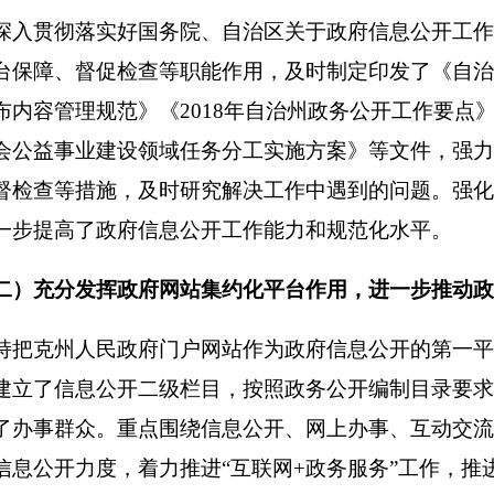
。重点围绕信息公开、网上办事、互动交流、
办事服务、
数据
开
度，
着力
推进“互联网+政务服务
”
工作，推进全
州
信息资源交换和
站集约化
应用进一步彰显，网上服务能力进一步增强。进一步畅
接通过政府网站依申请公开申请，
规范依申请公开的办理工作
，
和在线申请提交，明确工作标准，规范接受、登记、办理、审核
实行政决策公开制度
，
进一步深化依法行政决策公开
人民政府门户网站、政府信息公开专栏、广播电视、克孜勒苏
日
台，把群众反映最强烈、最关心、最容易引发矛盾和滋生腐败的
力度，扩大公开范围，细化公开内容，对凡涉及重大民生问题和
会议等相关会议，积极邀请
纪委监委、
人大代表、政协委员
和
审
会议，对重大事项决策进行监督。同时积极安排克州主流媒体、
务公开的覆盖面和影响力。201
8
年克州
人民
政府共举办新闻发布
对面与自治区、克州媒体记者交流，回应社会关切
的难点热点问