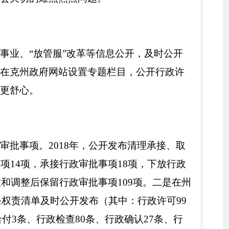
限控制在1至10个工作日
7年增长18.9%，按时办结
群众办事
百项
堵点问题
进工作落实
有效抓手，
防止
了
堵点问题反弹的
新媒体渠道，将克州群
置，优化职能配置，提升
监督管理
等
相关
部门机
位
体制改革
同步
全面完
站
“财政预决算”专题栏目