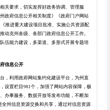
放
等发布功能，不断加
共享，通过对信息资源
通依申请公开受理渠
由专门人员及时受理，
、答复、归档等环节的
报社、行政服务中心触
事项作为信息公开的重
社会关注度高的克州政
计等部门负责同志，以
新媒体记者列席有关会
会
7
次，主要领导亲自担
题
。