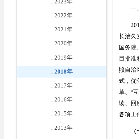
2017年
革、“互联网+政
2016年
读、回应关切力度
2015年
各项工作取得了明
2013年
（一）
建立健
2012年
为深入贯彻落
2011年
务、平台保障、督
2010年
信息发布内容管理
置和社会公益事业
2009年
完善监督检查等措
2008年
训，进一步提高了
各县(市)
（二）充分发
链接
坚持把
克州
人
各
部门建立了信息