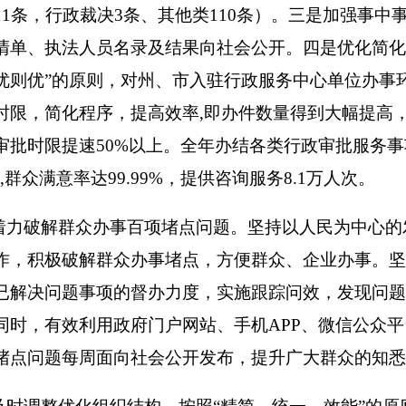
、及时
公开了财政预算、决算、“三公”经费
、
201
8
年财政预算执行
等，公开率达100%。积极做好行政事业性收费、扶贫工作、保
开工作，进一步加大了管理使用情况的公开力度，公开面达到10
。
障信息公开。
将规划审批、资质审批、审查、施工许可、工程质
安置、产权办理
、施工、竣工
等重要环节和容易产生腐败的领域
、
办结时限、监管渠道等均在政府网站、办事窗口、公示栏公示
护信息公开力度。
在克州
人民
政府网站开设了中央环境保护督查
用水
水
源地、建设项目环境影响评价、
重点污染防治等及时公开
境投诉热线作用，实行24小时值班制度，随时受理群众投诉。
品安全信息公开。
充分利用
克州人民政府网站公开发布食品药品
、
食品生产许可、申领食品经营许可证情况、食品药品监管行政