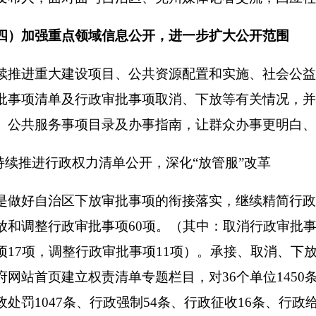
程序，提高效率
,
即办件数量得到大幅提高，90%以上事项审批时
速50%以上。全年办结各类行政审批服务事项
65.3万件，比201
达99.99%，
提供咨询服务
8.1
万人次。
众办事
百项
堵点问题
。
坚持以人民为中心的发展理念
，
大力推动
解群众办事堵点，方便群众、企业办事。
坚持把督查督办作为推
事项的督办
力度
，实施跟踪问效，发现问题立查立改，从根本上
利用政府门户网站
、手机
APP、
微信公众平台
、政务微博等
政务
周面向社会公开发布，提升广大群众的知悉范围和参与热情
。
化组织结构。
按照
“
精简、统一、效能
”
的原则，及时调整机构设
构改革，
对
政府网站文化体育、质监、食品、
卫
生
、住建、
市场
导成员、职责、机构
进行
及时修改合并
，
政府网站与州直相关单
金信息公开。
2018年，
克州本级共14
5
个部门分别在克州政府网