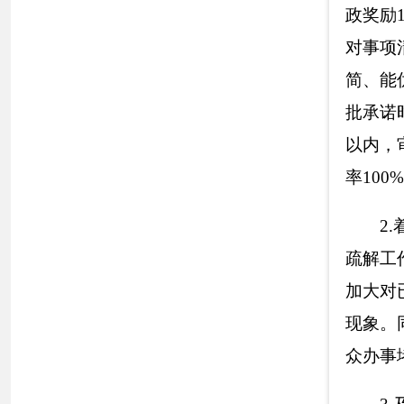
全面
、统一、准确
算（草案）的报告
及财政政策专项公
金”在阳光下运行
5.
推进住房保
房保障、房屋拆迁
事流程、审批要件
界监督。
6.
加强环境保
量
、
空气质量
、
饮
挥“12369”环
7.
推进食品药
产品监督抽检结果