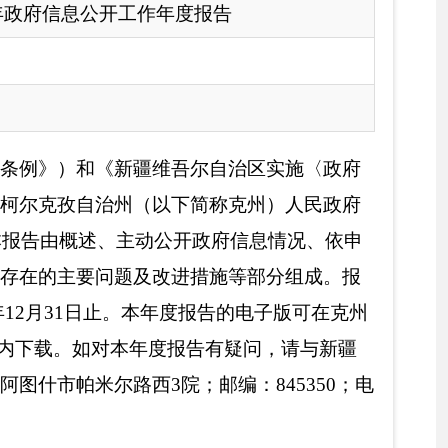
下简称克州）人民政府
开政府信息情况、依申
进措施等部分组成。报
度报告的电子版可在克州
报告有疑问，请
与新疆
；邮编：845350；电
，
紧紧围绕社会稳定和
》《办法》和党中央、
资源配置、重大建设项
务窗口改革为抓手，按
的原则，创新公开方
开、“放管服”改