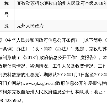
法》（以下简称《办法》）
规定
，克孜勒苏柯尔克孜自治州（以
《201
8
年政府信息公开工作年度报告》。本报告由概述、主动公
况、咨询情况、工作人员及收费情况、工作存在的主要问题及改
的汇总统计期限从201
8
年1月1日起至201
8
年12月31日止。本年
w.xjkz.gov.cn)政府信息公开
年度报告
栏内下载。如对本年度
自治州
人民政府
信息公开机构
联系；地址：阿图什市帕米尔路西3院
。
州人民政府
始终坚持以
习近平新时代中国特色社会主义
思想为指导
坚持以“公开为常态、不公开为例外”原则，认真贯彻落实《条例
化“放管服”改革有关政务公开要求，着力推动财政预决算、公共
会公益事业建设等重点领域公开，以深化行政审批制度和综合服
署，进一步加强组织领导，按照依法、准确、及时、有效、便民
，拓展公开领域，充实公开内容，增强公开实效。大力推动政务公