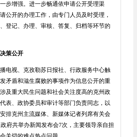
等信息公开，及时公开
专题栏目，公开行政许
公开发布
清理
承接、取
批事项18项，下放行政
事项109项。
二是
在州
布（
其中：行政许可99
条、行政确认27条、行
双随机、一公开”监管
，
审批流程
。
按照“能简则
理和压缩，进一步缩短审