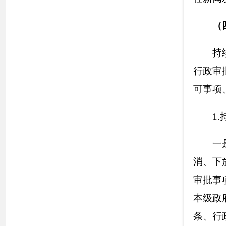
批承诺时限，简化
以内，审批时限提
率100%,群众满意率
2.
着力
破解
群
疏解工作，积极破
加大对
已
解决问题
现象
。
同时，有效
众办事堵点问题每
3.
及时调整
优
行政效能。
结合机
构设置
及名称、领
成
并公布
。
4.
强化财政资