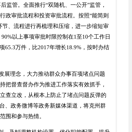
情况和201
9
年财政预
障性住房、建议议案等涉
0%，
确保了
让“财政资
量监督、安居富民、住
作为重点公开内容，办
公开，自觉接受社会各
专题栏目，对
水
环境质
发布
，
并
充分发
监督抽检结果、
食用农
处罚等。通过组织
“3·15