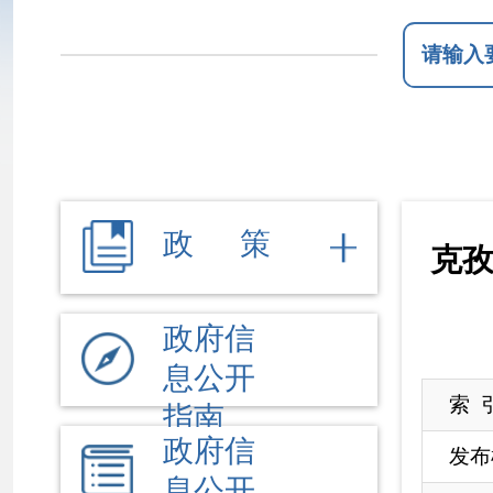
政 策
克孜勒苏柯
政府信
息公开
索 引 号
K
指南
政府信
发布机构
克
息公开
名 称
克
制度
法定主
文 号
动公开
来 源
克
内容
依 申 请
根据《中华人