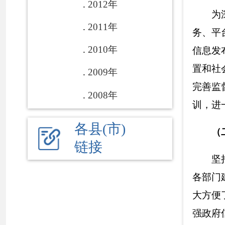
大方便了办事群众
强政
府
信息公开力
统一管理，
政府网
道，
广大公众可直
实现申请表格下载
流程。
（
三
）积极落
充分利用克州
摸屏和查询机等平
点，不断加大公开
府全体会议和常务
及相关方代表列席
议，进一步扩大政
任新闻发布人，面