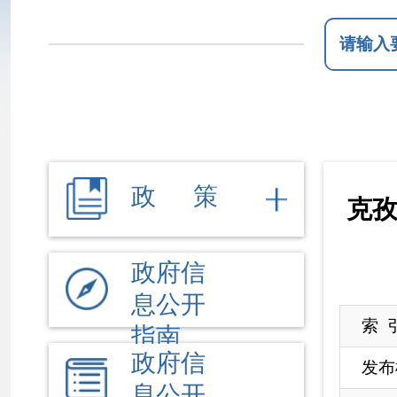
政 策
克孜勒苏柯
政府信
息公开
索 引 号
K
指南
政府信
发布机构
克
息公开
名 称
克
制度
法定主
文 号
动公开
来 源
克
内容
依 申 请
2018年，克州