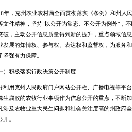
人民政府门户网站公开栏、广播电视等平台，把群众反映最强烈
农牧行业事项作为信息公开的重点，不断加大公开力度，扩大公
业重大民生问题和社会关注度高的州政府全体会议和常务会议等
点领域信息公开
公开情况。通过认真划分信息类别、严格梳理审核网上信息公开事
汇总编制了我局网站栏目4类7个栏目共99条信息向社会公布。其
罚信息6条、行政执法7条，惠农政策5条、结果公示4条、土地确权
、部门职责1条、内设机构6条。
资金信息公开。克州
农业农村局
通过州人民政府全面公开了2018年
达100%。进一步加大了管理使用情况的公开力度，公开面达到10
运行。
提案办理结果公开。对办理的克州
农业农村局
承办的克州十四届人