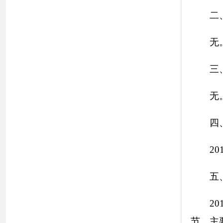
开的形式不够丰富
工作人员的业务水
2019年，克州
息，坚持把公开透
贯彻落实《条例》
调整、下放工作和
规，向社会公开审
政许可、非许可类
录。三是简流程。
和逐级审批，实现
结。四是建机制。
加强责任追究的具
严格执行首办负责
断改进服务质量，