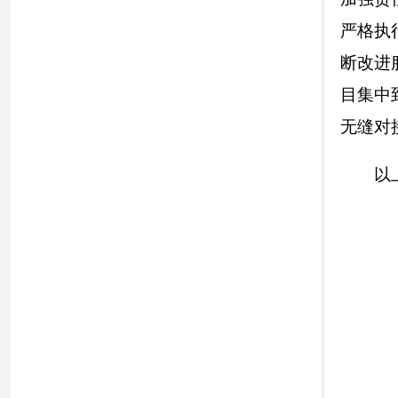
各县（市）网站
媒体
地
主办：克孜勒苏柯尔克孜自治州人民政府办公室
承办：克孜勒苏柯尔克孜自治州政务公开信息中心
新公网安备65300102000007号
新ICP备2022000247号
政府网站标识码：6530000002
法律声明
关于我们