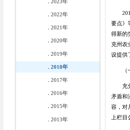
2017年
充分利用克州
2016年
矛盾和滋生腐败的
2015年
容，对凡涉及农牧
上栏目公开。
2013年
2012年
（二）加强重
2011年
1.推进信息
2010年
进行合法性审查，
条例8条、行政处
2009年
条。领导成员8条
2008年
2.强化财政
各县(市)
公”经费，公开率
链接
政资金”在阳光下
3.推进建议