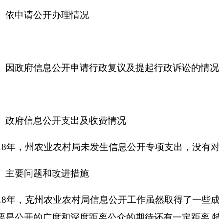
，公开的实效需要进一步加强；依申请公开的服务与便捷性需要
平需要进一步加强。
农业农村局
信息公开工作将紧紧围绕州委、州政府中心工作及公
明作为克州农业工作的基本制度，以保障人民群众知情、参与和
精神，统筹推进克州农业信息公开。
一是强监管。持续做好行政
后续监管工作，切实整治行政审批中的违法 违规行为，防止出现
批服务事项，着眼于建立长效机制。二是减事项。对本部门行使
审批、便民服务事项分类进行全面梳理，形成依据充分、科学合
减少审批环节，压缩审批时间，在界定审批法定程序的基础上，
“一审一核”、“即审即办”。部门只作程序性批准的，下放审批权
进一步完善操作性强、透明度高的审批操作规程，制定规范审批
体措施。建立和完善重大行政审批决定备案、公示、听证和相对
制、限时办结制、服务承诺制和责任追究制，切实提升机关行政
以方便服务对象为基本理念，实行“审批向中心集中、服务向基层