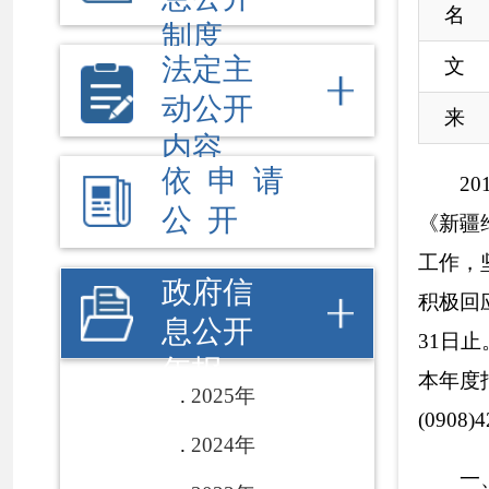
公 开
《新疆维吾尔自治
工作，坚持以公开
政府信
积极回应社会关切
息公开
31日止。本年度报
年报
本年度报告有疑问
2025年
(0908)4223313。
2024年
一、概述
2023年
2018年，克州
2022年
要点》等文件精神
2021年
得新的突破，主动
2020年
克州农业发展的知
2019年
设提供了坚强有力
2018年
（一）积极落