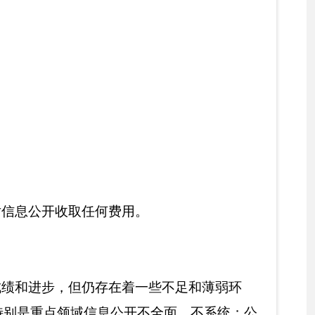
进一步提高；政务公开
众期盼的克州农业信
监督为目标，继续深入
审批事项承接、取消、
管理真空。依据法律法
的行政审批事项按照行
理的行政审批事项目
取消不必要的层层把关
，条件成熟的争取现场办
行为、创新审批方式、
集中行政许可权制度，
效能。五是优服务。不
延伸”。服务企业类项