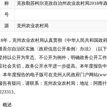
区实施〈政府信息公开条例〉办法》（以下简称<办法>）。紧紧
为常态、不公开为例外，明确政务公开工作重点，细化责任分工
，政务公开水平进一步提高。本年度报告中所列数据的统计期限从20
告的电子版可在克州人民政府门户网站(www.xjkz.gov.cn)政
，请联系：克州
农业农村局
；地址：阿图什市帕米尔路东35院；邮
农业农村局
全面贯彻落实《条例》和州人民政府《关于印发自治州
，坚持“以公开为常态、不公开为例外”，不断完善制度建设，“互
公开信息质量得到新的提升，重点领域信息公开获得新的拓展，
情权、参与权、表达权和监督权，为服务和推进全州经济社会发
保障。
实行政决策公开制度