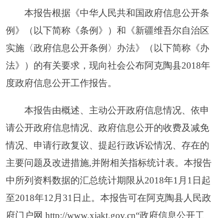
情况、申请行政复议、提起行政诉讼情况、存在的
主要问题及改进措施
,
并附相关指标统计表。本报告
中所列资料数据的汇总统计期限从
2018
年
1
月
1
日起
至
2018
年
12
月
31
日止。本报告可在阿克陶县人民政
府门户网
http://www.xjakt.gov.cn
“政府信息公开工
作年报”栏目内查询。如对本报告有任何疑问，请
与阿克陶县人民政府机关信息公开机构联系，地
址：阿克陶县人民东路
42
号院；邮编：
845550
；电
话：
0908-5726135
；电子邮箱：
aktzf@xjakt.gov.cn
。
本报告内容主要为阿克陶县
2018
年度政府信息
公开工作情况。阿克陶县各乡（镇、场）及县直各
部门（单位）、各直属机构
2018
年度政府信息公开
工作情况，根据《条例》和《办法》由各单位提交