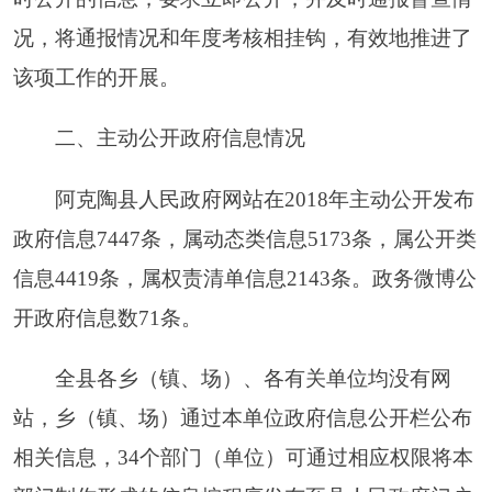
通过公开栏等方式公开办事指南，包括内设机构分
布情况、工作职责、办事流程图等。三是依据《条
例》规定，对依申请公开的政府信息分情况及时给
予答复，为公众提供便捷、方便的服务，保障政府
信息公开及时、准确、有效。
2018
年县政府网合理
设置频道（即首页、概况、政府、公开、服务、互
动、数据、网站地图频道），并提供了基于标题、
关键字、发文日期等多种形式的高级搜索功能。在
栏目设置方面，网站增加了当前网民关注的栏目，
删除一些信息量少，更新不及时、不符合当前工作
要求的栏目，目前共设置
595
个栏目。
为突出时效
和民生的要求，按照“科学合理、系统规范、分级
编制、各负其责”的原则，准确区分政府信息的公
开属性，做好主动公开、依申请公开和不予公开政
府信息的界定。