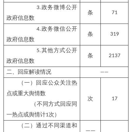
危及国家安全、
公共安全、经济安全和社会
件
0
稳定
不是《条例》所
件
0
指政府信息
法律、法规规定
件
0
的其他情形
不属于本行政
5.
件
0
机关公开数
申请信息不存
6.
件
0
在数
告知作出更改
7.
件
0
补充数
告知通过其他
8.
件
0
途径办理数