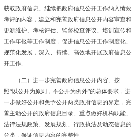
其中：主动公
条
1
开规范性文件数
制发规
件
1
范性文件总数
（二）通过不同渠道和
——
方式公开政府信息的情况
政府公报公开
1.
条
0
政府信息数
政府网站公开
2.
条
7447
政府信息数
政务微博公开
3.
条
71
政府信息数
政务微信公开
4.
条
319
政府信息数
其他方式公开
5.