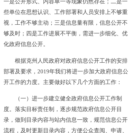
（
2018
年度）
2018
年
3
月
12
日
阿克陶县政府信息公开情况
附件：
统计表
（
2018
年度）
填报单位：阿克陶县人民
政府办公室
统 计 指 标
单位
统计数
主动公开情况
一、
——
（一）主动公开政府信
息数
条
9974
（不同渠道和方式
公开相同信息计
条）
1