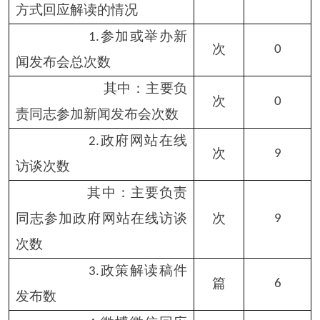
四、行政复议数量
件
（一）维持具体行政行
件
0
为数
（二）被依法纠错数
件
0
（三）其他情形数
件
0
五、行政诉讼数量
件
0
（一）维持具体行政行
件
0
为或者驳回原告诉讼请求数
（二）被依法纠错数
件
0
（三）其他情形数
件
0
六、举报投诉数量
件
0
七、依申请公开信息收取的
万元
0
费用
八、机构建设和保障经费情
——