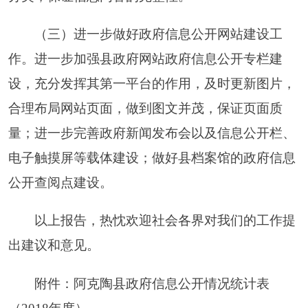
条
2137
政府信息数
二、回应解读情况
——
（一）回应公众关注热
点或重大舆情数
次
17
（不同方式回应同
一热点或舆情计
次）
1
（二）通过不同渠道和
——
方式回应解读的情况
参加或举办新
1.
次
0
闻发布会总次数
其中：主要负
次
0
责同志参加新闻发布会次数
政府网站在线
2.
次
9
访谈次数