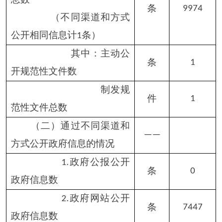
（二）申请办结数
件
0
按时办结数
件
0
1.
延期办结数
件
0
2.
（三）申请答复数
件
0
属于已主动公
1.
件
0
开范围数
同意公开答复
2.
件
0
数
同意部分公开
3.
件
0
答复数
不同意公开答
4.
件
0
复数
其中：涉及国家秘密
件
0
涉及商业秘密
件
0
涉及个人隐私
件
0