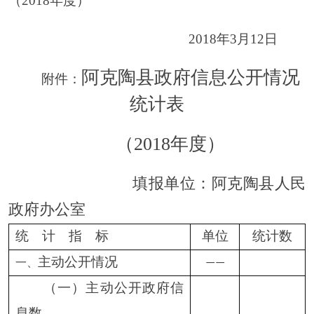
其中：主要负责
同志参加政府网站在线访谈
次
9
次数
政策解读稿件
3.
篇
6
发布数
微博微信回应
4.
次
0
事件数
其他方式回应
5.
次
17
事件数
三、依申请公开情况
——
（一）收到申请数
件
0
当面申请数
件
0
1.
传真申请数
件
0
2.
网络申请数
件
0
3.
信函申请数
件
0
4.