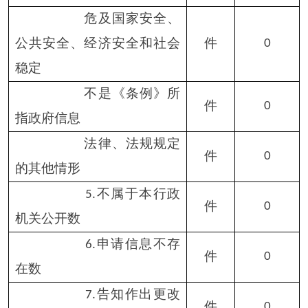
各县（市）网站
媒体
地州市政府
区政府部门
省区市政府
国家部委局
主办：克孜勒苏柯尔克孜自治州人民政府办公室
承办：克孜勒苏柯尔克孜自治州政务公开信息中心
新公网安备65300102000007号
新ICP备2022000247号
政府网站标识码：6530000002
法律声明
关于我们