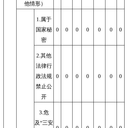
度办
1.本机
理结
关不掌
果
握相关
0
0
0
0
0
0
0
政府信
息
2.没有
（四）
现成信
无法提
息需要
0
0
0
0
0
0
0
供
另行制
作
3.补正
后申请
0
0
0
0
0
0
0
内容仍