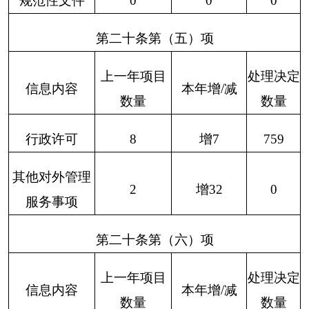
信息内容
采购总金额
量
政府集中采购
0
0
三、收到和处理政府信息公开申请情况
申请人情况
法人或其他组织
（本列数据的勾稽关
系为：第一项加第二
自
科
总
法律
项之和，等于第三项
社会
然
商业
研
计
服务
加第四项之和
公益
其他
人
企业
机
组织
机构
构
一、本年新收政府信
0
0
0
0
0
0
0
息公开申请数量