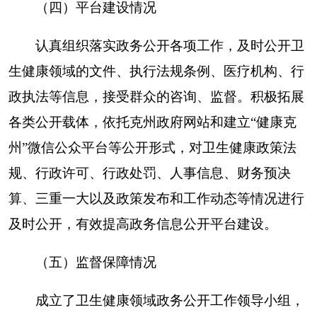
本年新制作
本年新公开
对外公开
信息内容
数量
数量
总数量
规章
0
8
8
规范性文件
0
0
0
第二十条第（五）项
上一年项目
处理决定
信息内容
本年增/减
数量
数量
行政许可
8
增7
759
其他对外管理
2
增32
0
服务事项
第二十条第（六）项