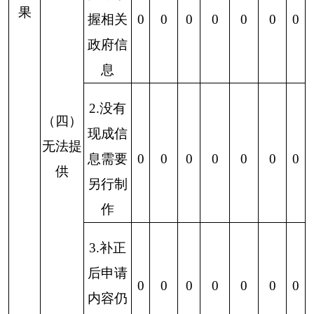
四、政府信息公开行政复议、行政诉讼情况
行政复议
行政诉讼
未经复议直接起
复议后起诉
诉
结
结
其
尚
果
果
他
未
总
结
结
其
尚
其
尚
结
结
计
果
果
他
未
他
未
维
纠
结
审
总
果
果
总
持
正
果
结
计
维
纠
计
维
纠
结
审
结
审
持
正
持
正
果
结
果
结
0
0
0
0
0
0
0
0
0
0
0
0
0
0
0
五、存在的主要问题及改进情况
（一）存在的问题