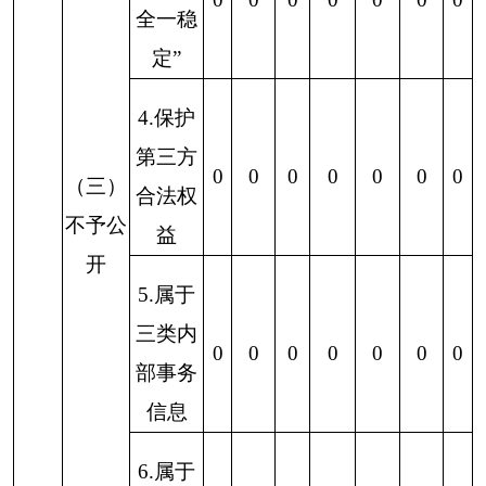
不明确
1.信访
举报投
0
0
0
0
0
0
0
诉类申
请
2.重复
0
0
0
0
0
0
0
申请
3.要求
提供公
0
0
0
0
0
0
0
开出版
（五）
物
不予处
4.无正
理
当理由