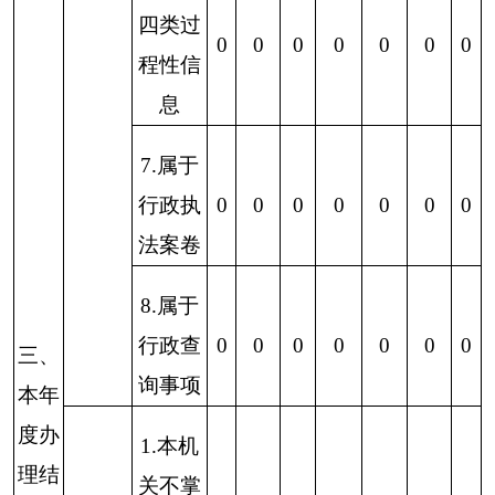
0
0
0
0
0
0
0
大量反
复申请
5.需要
行政机
关确认
或重新
0
0
0
0
0
0
0
出具已
获取信
息
（六）其他处
0
0
0
0
0
0
0
理
（七）总计
0
0
0
0
0
0
0
四、结转下年度办理
0
0
0
0
0
0
0