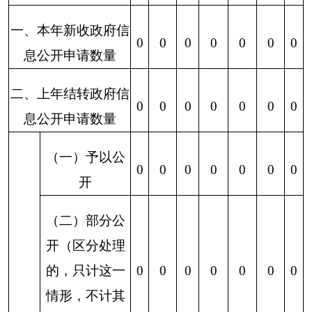
5.属于
三类内
0
0
0
0
0
0
0
部事务
信息
6.属于
四类过
0
0
0
0
0
0
0
程性信
息
7.属于
行政执
0
0
0
0
0
0
0
法案卷
8.属于
行政查
0
0
0
0
0
0
0
三、
询事项
本年