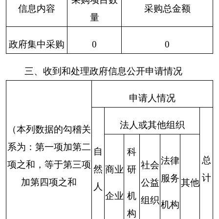
2.其他
法律行
政法规
0
0
0
0
0
0
0
禁止公
开
3.危
及“三安
0
0
0
0
0
0
0
全一稳
定”
4.保护
第三方
0
0
0
0
0
0
0
（三）
合法权
不予公
益
开