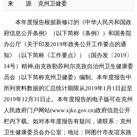
所列资料数据的汇总统计期限从20
19
年1月1日起至
20
19
年12月31日止。本年度报告的电子版可在克州
人民政府门户网站(www.xjkz.gov.cn)政府信息公开
栏内下载。如对本年度报告有疑问，请联系：克州
卫生健康委员会办公室；地址：阿图什市
友谊东路
9
号院；邮编：845350；电话：(0908)4222635。
一、总体情况
2019年，克州卫健委政府信息公开工作认真贯
彻落实《条例》和《工作要点》精神和要求，紧紧
围绕克州卫生健康工作以及公众关切，坚持把群众
最关心的事项作为政务公开重点，积极推进“放管
服”改革，坚持依法行政、依法审批、依法处罚、
严格程序，努力推进卫生领域信息公开，加强信息
发布、解读和回应工作，强化制度机制和平台建