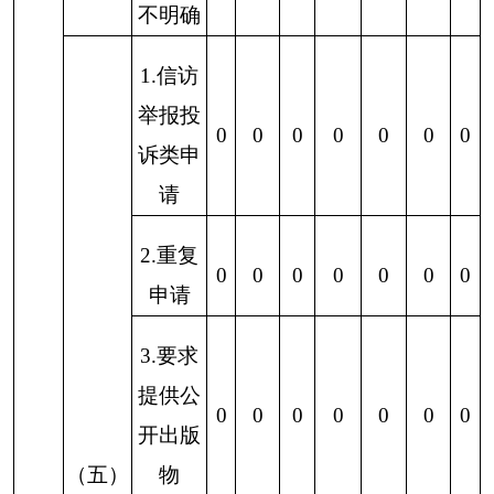
2019年，克州卫健委信息公开工作虽然取得了
一些成绩和进步，但仍存在着一些不足和薄弱环
节：一是主要是公开公开的内容不够丰富；二是公
开的实效需要进一步加强；三是政务公开工作人员
的业务水平需要进一步加强。
（二）改进措施
一是加强组织领导。把握“以公开为原则，不
公开为例外”的原则，对涉及人民群众切身利益，
涉及卫生领域部门职能、业务事项的信息及时对外
公开。
二是完善工作制度。对主动公开的政府信息，
健全信息主动公开机制。积极将“五公开”要求落实