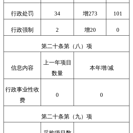
二、上年结转政府信
0
0
0
0
0
0
0
息公开申请数量
（一）予以公
0
0
0
0
0
0
0
开
（二）部分公
开（区分处理
的，只计这一
0
0
0
0
0
0
0
情形，不计其
他情形）
1.属于
国家秘
0
0
0
0
0
0
0
密