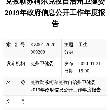
索 引 号
KZ001-2020-
主题
卫生
000209
分类
发布机构
克州卫健委
发布
2020-01-31
日期
15:00
名 称
克孜勒苏柯尔克孜自治州卫健委
2019年政府信息公开工作年度报告
文 号
来 源
克州卫健委
本年度报告根据
新修订的
《中华人民共和国政
府信息公开条例》（以下简称《条例》）
和国务院
办公厅《关于印发
2019年政务公开工作要点的通
知》（以下简称《工作要点》）（国办发
〔2019〕
14号）
精神
,由克孜勒苏柯尔克孜自治州卫生健康委
员会（以下简称克州
卫健委
）编制。本年度报告中