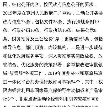
用林地17个。
（二）
依申请公开
情况
2019年没有收到书面或其他形式要求公开政府
信息的申请。
（三）
政府信息管理情况
高度重视政府信息公开工作，
将此列入重要议
事日程常抓不懈
，并
调整充实了克州林业和草原局
政府信息公开工作领导小组，明确1名分管政府信
息公开工作的局领导，领导小组下设办公室在局办
公室，并落实工作人员1名，负责
做好单位
政府
信
息公开工作
，确保信息公开工作保质、保量完成。
同时按“谁主管、谁公开、谁负责”的原则，把信息
公开的各项任务分解落实到局机关各科室，形成领