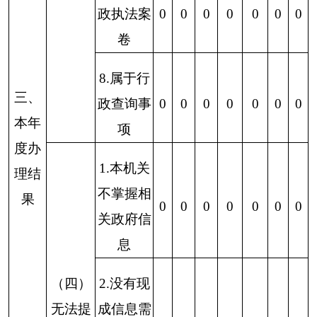
四、
政府信息公开
行政复议
、
行政诉讼情况
行政复议
总
未经复议直接起诉
复议后起诉
计
结
结
其
尚
复
复
果
果
他
未
结
其
尚
结
其
尚
议
议
维
纠
结
审
果
他
未
总
果
他
未
总
后
后
持
正
果
结
维
结
审
计
维
结
审
计
起
起
持
果
结
持
果
结
诉
诉
无
无
无
无
无
无
无
无
无
无
无
无
无
无
无
五、
存在
的主要
问题及改进情况