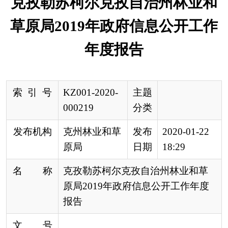
索 引 号
KZ001-2020-
主题
000219
分类
发布机构
克州林业和草
发布
2020-01-22
原局
日期
18:29
名 称
克孜勒苏柯尔克孜自治州林业和草
原局2019年政府信息公开工作年度
报告
文 号
来 源
克州林业和草原局
根据
新修订的
《中华人民共和国政府信息公开
条例》、
国务院办公厅
《
关于印发
2019年政务公开
工作要点的通知
》
要求，由克孜勒苏柯尔克孜自治
州林业和草原局（以下简称克州林业和草原局）
编
制
此年度报告。本报告由
总体情况、主动公开政府