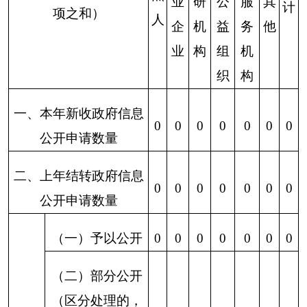
信息
7.属于行
政执法案
0
0
0
0
0
0
0
卷
8.属于行
三、
政查询事
0
0
0
0
0
0
0
本年
项
度办
1.本机关
理结
不掌握相
果
0
0
0
0
0
0
0
关政府信
息
（四）
2.没有现
无法提
成信息需