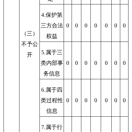
不予处
理
4.无正当
理由大量
0
0
0
0
0
0
0
反复申请
5.要求行
政机关确
认或重新
0
0
0
0
0
0
0
出具已获
取信息
（六）其他处理
0
0
0
0
0
0
0
（七）总计
0
0
0
0
0
0
0
四、结转下年度继续办
0
0
0
0
0
0
0
理