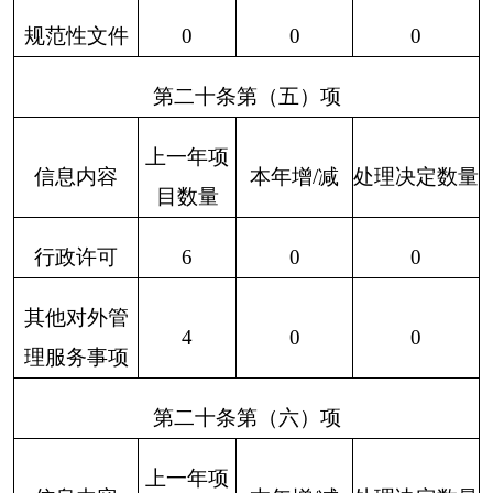
政府集中采
0
0
购
三、收到和处理政府信息公开申请情况
申请人情况
法人或其他组织
（本列数据的勾稽关系
社
法
为：第一项加第二项之
自
商
科
会
律
总
和，等于第三项加第四
然
业
研
公
服
其
计
项之和）
人
企
机
益
务
他
业
构
组
机
织
构
一、本年新收政府信息