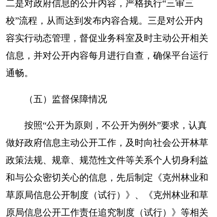
作数量
数量
量
规章
0
0
0
规范性文件
0
0
0
第二十条第（五）项
上一年项
信息内容
本年增/减
处理决定数量
目数量
行政许可
6
0
0
其他对外管
4
0
0
理服务事项
第二十条第（六）项
上一年项