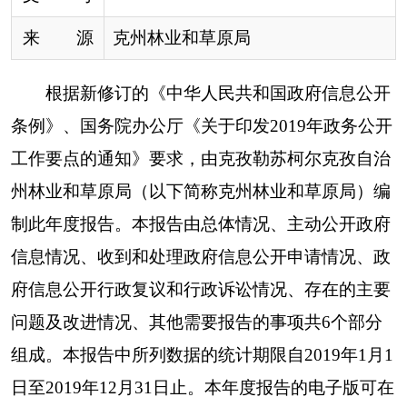
信息情况、收到和处理政府信息公开申请情况、政
府信息公开行政复议和行政诉讼情况、存在的主要
问题及改进情况、其他需要报告的事项共6个部分
组成。
本
报告中所列数据的统计期限自201
9
年1月1
日至201
9
年12月31日止。本年度报告的电子版可在
克州人民政府门户网站(www.xjkz.gov.cn)政府信息
公开年度报告栏内下载。如对本报告有任何疑问，
请与克州
林业和草原局
办公室联系（地址：克州阿
图什市
帕米尔路
东
35
院；邮编：845350；电话（传
真）：0908-4222954；电子邮箱：
kzlslyj@126.com
）。
一、
总体情况
2019年，克州林业和草原局以习近平新时代中
国特色社会主义思想为指导，全面贯彻落实党的十