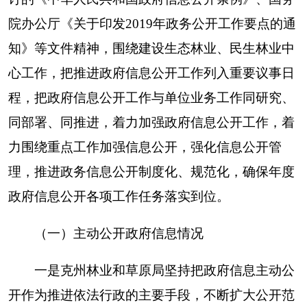
围，细化公开内容。按照
政府信息公开的要求
，
201
9
年度在克州人民政府门户网站，
主动公开各类
政府信息
73
条
，包括文件
28条、执行法规条例10
条、行政处罚10条、行政执法16条、结果公示8
条、财务预算及三公经费1条；更新信息3条，包括
领导信息、部门职责、内设机构。二是进一步规范
和优化政府服务事项，深入贯彻落实简政放权、放
管结合、优化服务的决策部署，多举措改进审批领
域“放管服”各项工作，2019年克州林业和草原局通
过一体化平台共办理行政许可事项54个，其中：权
限内经营利用非国家重点保护野生动物或者产品审
批3个，非重点野生动物经营利用驯养繁殖许可8
个，权限内调运森林植物和植物产品的检疫26件，
建设项目临时占用林地和森林经营单位在所经营的
林地范围内修筑直接为林业生产服务的工程设施占