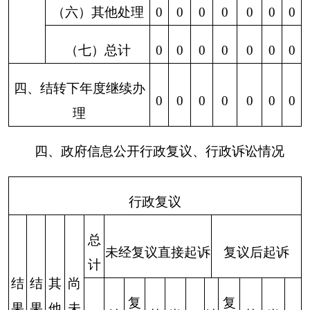
20
20
年
1
月
22
日
分享:
打印本页
关闭窗口
各县（市）网站
媒体
地州市政府
区政府部门
省区市政府
国家部委局
主办：克孜勒苏柯尔克孜自治州人民政府办公室
承办：克孜勒苏柯尔克孜自治州政务公开信息中心
新公网安备65300102000007号
新ICP备2022000247号
政府网站标识码：6530000002
法律声明
关于我们