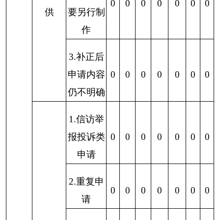
（一）存在的主要问题
一是对政府信息公开工作的认识仍有差距。部
分干部职工对政府信息公开的重要意义认识不足，
对政府信息公开理解还存在偏差。
二是对政府信息公开工作的开展还是缺乏持续
性，偶尔会有断档的情况出现，政府信息公开的力
度不够大，效果不明显。
三是对政府信息公开工作的学习仍有待提升，
政府信息标准化、规范化公开相对滞后，有的公开
内容不规范，有的公开内容不具体、重点不突出。
（二）改进情况
一是进一步加强政府信息公开工作的组织领