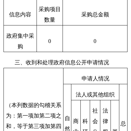
规禁止公
开
3.危及“三
安全一稳
0
0
0
0
0
0
0
定”
4.保护第
三方合法
0
0
0
0
0
0
0
（三）
权益
不予公
5.属于三
开
类内部事
0
0
0
0
0
0
0
务信息
6.属于四
类过程性
0
0
0
0
0
0
0