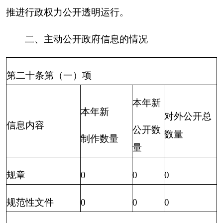
上一年项目
本年增/
处理决定数
信息内容
数量
减
量
行政处罚
0
0
0
行政强制
0
0
0
第二十条第（八）项
上一年项目
信息内容
本年增/减
数量
行政事业性收费
0
0
第二十条第（九）项
采购项目数
信息内容
采购总金额
量