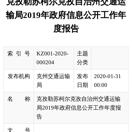
索 引 号
KZ001-2020-
主题
000204
分类
发布机构
克州交通运输
发布
2020-01-31
局
日期
00:00
名 称
克孜勒苏柯尔克孜自治州交通运输
局2019年政府信息公开工作年度报
告
文 号
来 源
克州交通运输局
根据新修订的《中华人民共和国政府信息公开
条例》（国令第
711号）和
《国务院办公厅关于印
发
2019年
政务公开工作
要点的通知》（国办发
〔2019〕14号）
文件精神，由克州交通运输局
编制
此年度报告。本报告由总体情况、
主动公开政府信