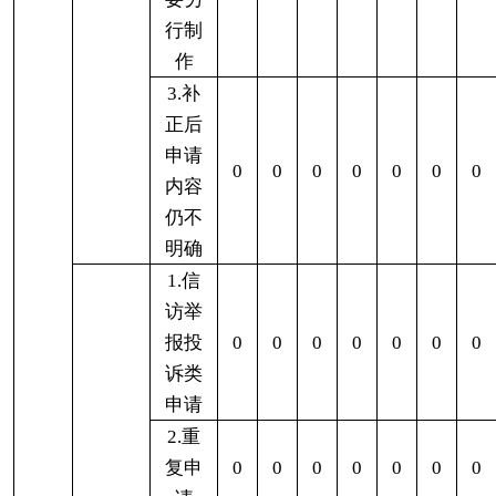
维
纠
结
审
计
维
纠
结
审
持
正
果
结
持
正
果
结
持
正
果
结
0
0
0
0
0
0
0
0
0
0
0
0
0
0
五、存在的主要问题及改进情况
（一）存在的主要问题。
201
9
年，克州水利局
在加大信息公开力度、完善信息公开内容等方面取
得了一定的成果。但对照建设服务型政府的要求和
社会公众的需求，水利信息公开工作还存在
以下方
面问题：一是
政策解读的方式不够多样，接待
公开
范围有待进一步扩大；
二是
政府信息主动公开的时
效性还有待提高；
三是
政府信息公开的培训工作需