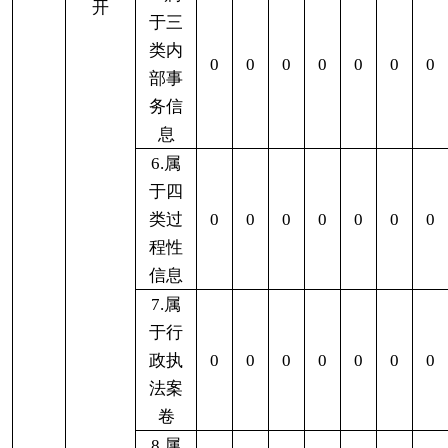
申请
2.重
复申
0
0
0
0
0
0
0
请
3.要
求提
供公
0
0
0
0
0
0
0
开出
版物
（五）
4.无
不予处
正当
理
理由
0
0
0
0
0
0
0
大量
反复
申请
5.要
求行
政机
关确