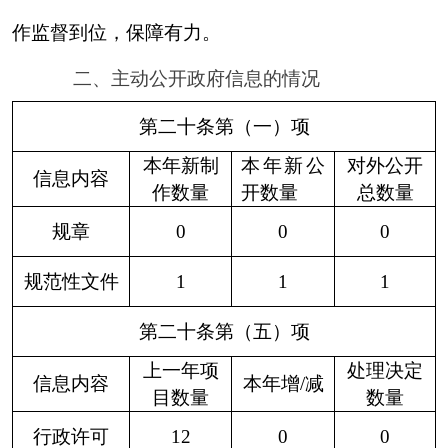
目数量
行政事业性
0
0
收费
第二十条第（九）项
采购项目
信息内容
采购总金额
数量
政府集中采
0
0
购
三、收到和处理政府信息公开申请情况
申请人情况
法人或其他组织
（本列数据的勾稽关
社
法
系为：第一项加第二
自
商
科
会
律
总
项之和，等于第三项
然
业
研
公
服
其
计
加第四项之和
）
人
企
机
益
务
他
业
构
组
机
织
构
一、本年新收政府信