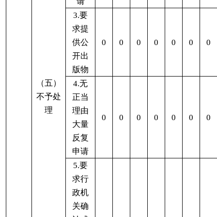
要进一步加强。
（二）改进情况。
按照
“
以
公开为常态、不公开
为例外
”的要求，切实抓好政府信息公开工作。
一是
加大政策解读力度。
进一步扩大政策解读
范围，并通过网站、报刊、新媒体等多种渠道公
开，采用文字、视频、图表等多种方式公开。
二是完善政务公开制度。
进一步完善政务公开
作制度，
印发政务公开工作要点或实施方案，细化
责任分工。
三是
进一步加强政府信息公开培训工作。
在积
极参加州政府组织的培训的同时，加强局内学习和
培训工作。