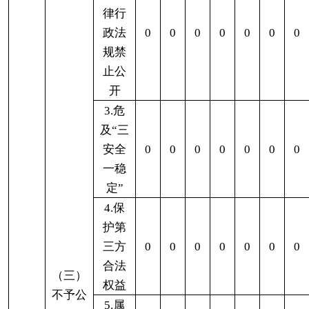
府信
息
2.没
有现
（四）
成信
无法提
息需
0
0
0
0
0
0
0
供
要另
行制
作
3.补
正后
申请
0
0
0
0
0
0
0
内容
仍不
明确
1.信
访举
报投
0
0
0
0
0
0
0
诉类