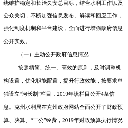
和
20
20
年财政预算（草案）的报告等。
201
9
年克州
水利局网站发布各类信息
26
条，其中：政府公文
15
条，执行法规条例
3
条，行政执法
3
条，河长制
信息
简报
4
条
，双随机、一公开
1
条
。
（二）依申请公开情况
2019年，
克州水利局
没有收到书面或其他形
式要求公开政府信息的申请。
（三）
政府信息管理情况
建立健全《克州
水利
局信息公开制度》
《
克
州
水利
局信息公开
工作责任追究
制度
》
《克州
水利
局信息公开保密审查制度》《克州
水利
局信息公开
工作考核制度》
《
克州
水利
局
依申请公开
信息
工作