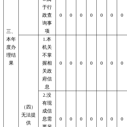
认或
0
0
0
0
0
0
0
重新
出具
已获
取信
息
（六）其他处
0
0
0
0
0
0
0
理
（七）总计
0
0
0
0
0
0
0
四、结转下年度继续
0
0
0
0
0
0
0
办理
四、政府信息公开行政复议、行政诉讼情况
行政复议
行政诉讼
未经复议直接起诉
复议后起诉
结
结
其
尚
结
结
其
尚
结
结
其
尚
果
果
他
未
总
果
果
他
未
总
果
果
他
未
维
纠
结
审
计