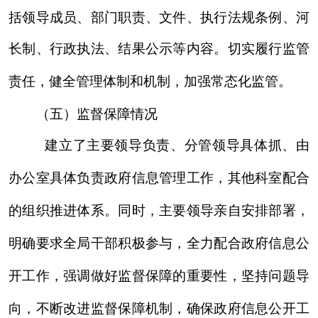
规范性文件
1
1
1
第二十条第（五）项
上一年项
处理决定
信息内容
本年增/减
目数量
数量
行政许可
12
0
0
其他对外管
0
0
0
理服务事项
第二十条第（六）项
上一年项
处理决定
信息内容
本年增/减
目数量
数量
行政处罚
15
0
0
行政强制
0
0
0
第二十条第（八）项
上一年项
信息内容
本年增/减