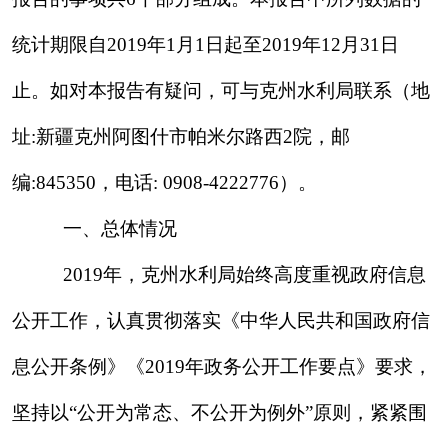
息公开条例》《
2019年政务公开工作要点》要求
，
坚持以
“公开为常态、不公开为例外”原则，紧紧围
绕
维护稳定和长治久安总目标，结合水利
工作以及
公众关切，
不断
加强信息发布、解读和回应工作，
强化制度机制和平台建设，
全面进行
增强政府信息
公开实效。
（一）
主动公开政府信息情况
按照精简、统一、
高效
的原则，及时调整机
构设置，优化职能配置，提升行政效能，按要求单
独设立
“河长制”栏目，201
9
年该栏目公开
4
条信
息。克州水利局在克州政府网站全面公开了财政预
算、决算、
“三公”经费，201
9
年财政预算执行情况