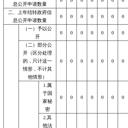
于四
类过
0
0
0
0
0
0
0
程性
信息
7.属
于行
政执
0
0
0
0
0
0
0
法案
卷
8.属
于行
政查
0
0
0
0
0
0
0
询事
项
三、
本年
1.本
度办
机关
理结
不掌
果
握相
0
0
0
0
0
0
0
关政