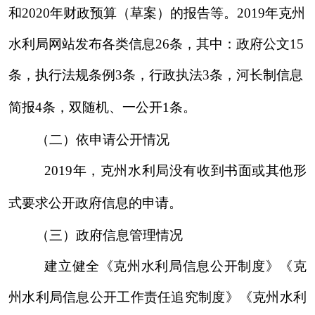
制度
》
等制度，不断完善信息管理工作机制。强化
信息公开审批，严把政治关、法律关、政策关、保
密关、文字关，做到
“公开信息不涉密、涉密信息
不公开”，确保政府信息管理工作科学规范、务实
高效。
（四）
平台建设情况
根据《
2019年政务公开工作要点》和
克州水
利
局工作实际，进一步调整完善信息公开目录，包
括领导成员、
部门职责、
文件、执行法规条例、
河
长制
、行政执法、
结果公示
等内容。切实履行监管
责任，健全管理体制和机制，加强常态化监管
。
（五）
监督保障情况