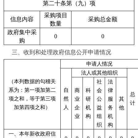
止公
开
3.危
及“三
安全
0
0
0
0
0
0
0
一稳
定”
4.保
护第
三方
0
0
0
0
0
0
0
合法
（三）
权益
不予公
5.属
开
于三
类内
0
0
0
0
0
0
0
部事
务信
息
6.属