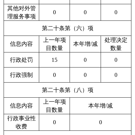
0
0
0
0
0
0
0
息公开申请数量
二、上年结转政府信
0
0
0
0
0
0
0
息公开申请数量
（一）予以公
0
0
0
0
0
0
0
开
（二）部分公
开（区分处理
的，只计这一
0
0
0
0
0
0
0
情形，不计其
他情形）
1.属
于国
0
0
0
0
0
0
0
家秘
密
2.其
他法
律行
政法
0
0
0
0
0
0
0
规禁