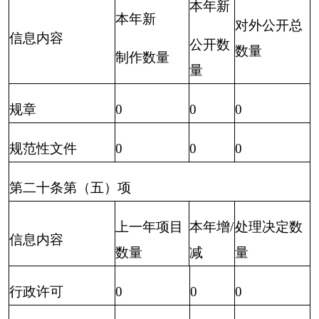
第二十条第（九）项
采购项目数
信息内容
采购总金额
量
政府集中采购
0
0
三、收到和处理政府信息公开申请情况
（注意“政府信息公开申请”
不同于统计咨询和
部门函商等）
申请人情况
法人或其他组织
（本列数据的勾稽关系为：
社
法
自
第一项加第二项之和，等于
商
科
会
律