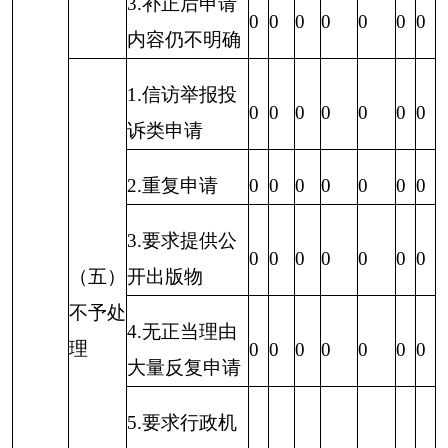
2020年，我队将加强学习交流，通过向先进单
位学习，提升政府信息公开水平。一是进一步完善
政府信息公开各项制度，加强政府信息公开工作的
考核评估、培训宣传，不断创新工作思路，改进工
作方法。二是组织有关工作人员钻研政府信息公开
的有关内容，提高政府信息公开工作的业务水平。
三是进一步加强网站集约化平台栏目更新。四是要
围绕中心，突出重点，把人民群众普遍关心的热
点、焦点问题，作为政府信息公开的主要内容，拓
展公开载体的广度和深度，注重政府信息公开实
效。
六、其他需要报告的事项
本年度我队未收到已申请公开申请，未收到政
府信息公开申请行政复议及提起行政诉讼情况，未