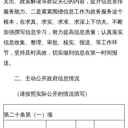
其他对外管理服
0
0
0
务事项
第二十条第（六）项
上一年项目
本年增/
处理决定数
信息内容
数量
减
量
行政处罚
0
0
0
行政强制
0
0
0
第二十条第（八）项
上一年项目
信息内容
本年增/减
数量
行政事业性收费
0
0