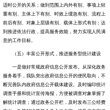
第二十条第（一）项
本年新
本年新
对外公开总
信息内容
公开数
数量
制作数量
量
规章
0
0
0
规范性文件
0
0
0
第二十条第（五）项
上一年项目
本年增/
处理决定数
信息内容
数量
减
量
行政许可
0
0
0