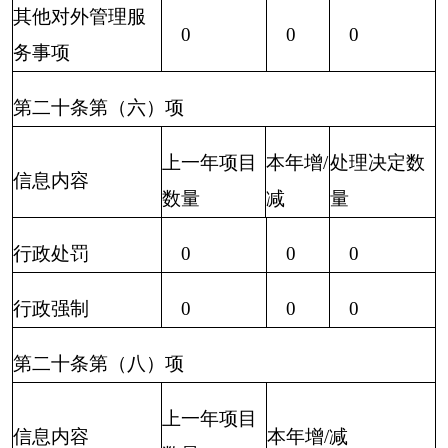
总
然
第三项加第四项之和）
业
研
公
服
其
计
人
企
机
益
务
他
业
构
组
机
织
构
一、本年新收政府信息公开
0
0
0
0
0
0
0
申请数量
二、上年结转政府信息公开
0
0
0
0
0
0
0
申请数量
（一）予以公开
0
0
0
0
0
0
0
（二）部分公开（区
分处理的，只计这一
0
0
0
0
0
0
0
情形，不计其他情