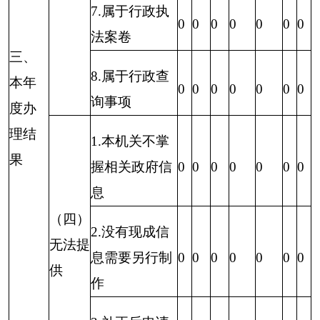
持
正
果
结
维
纠
结
审
计
维
纠
结
审
计
持
正
果
结
持
正
果
结
0
0
0
0
0
0
0
0
0
0
0
0
0
0
0
五、存在的主要问题及改进情况
通过一年的共同努力，克孜勒苏调查队政府信
息公开工作取得了一定的成绩，但与上级要求还有
差距。一是认识不够到位，少数干部对实行政府信
息公开的重要意义认识不足，工作被动应付。二是
工作力度不大，有待下一步花大力气，下大功夫。
三是有的公开内容不规范，有的应事前公开的内容
变成了事后公开。四是网站信息未做到及时有效更
新。这些问题都需要我们认真研究，切实解决，不
断把政府信息公开工作推向深入。