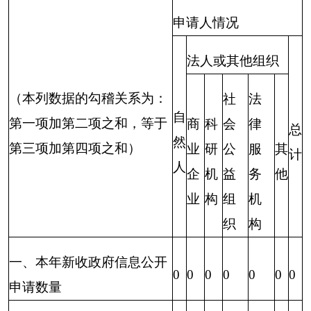
6.属于四类过
0
0
0
0
0
0
0
程性信息
7.属于行政执
0
0
0
0
0
0
0
法案卷
三、
8.属于行政查
本年
0
0
0
0
0
0
0
询事项
度办
理结
1.本机关不掌
果
握相关政府信
0
0
0
0
0
0
0
息
（四）
2.没有现成信
无法提
息需要另行制
0
0
0
0
0
0
0
供
作