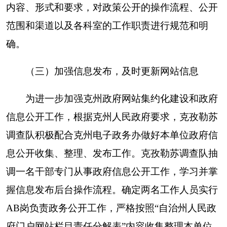
严防涉密信息上网。
建立健全
“三审三校”制度，严
格按照“先审查、后发布”的原则，层层把关发布信
息，确保信息无“关键字
”。克孜勒苏调查队按照网
站栏目设置适时更新发布内容，有利于社会公众及
时了解统计调查数据，进一步提升了统计调查公信
力。
2019年，我队在克州人民政府网站发布各类信
息33条，其中文件14条，行政执法6条，更新领导
分工4条，更新领导简介1条，发布部门职责1条，
发布内设机构7条，使政府信息公开工作的全面
性、实效性得到了有效提升。
（四）强调公开方法，推进依法行政
克孜勒苏调查队以增强干部职工的知情权、参