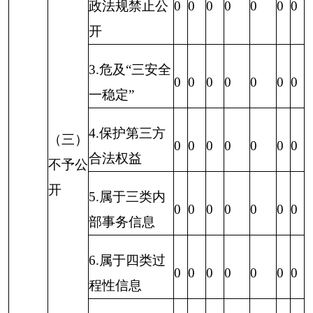
（六）其他处理
0
0
0
0
0
0
0
（七）总计
0
0
0
0
0
0
0
四、结转下年度继续办理
0
0
0
0
0
0
0
四、政府信息公开行政复议、行政诉讼情况
（仅
涉及政府信息公开
有关事项
）
行政复议
行政诉讼
未经复议直接起
复议后起诉
诉
结
结
其
尚
果
果
他
未
总
结
结
其
尚
结
结
其
尚
维
纠
结
审
计
果
果
他
未
总
果
果
他
未
总