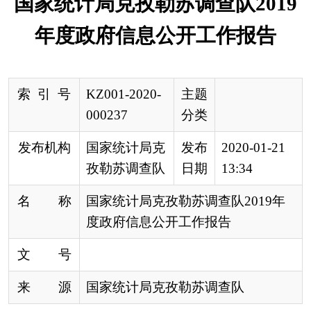
发布机构
国家统计局克
发布
2020-01-21
孜勒苏调查队
日期
13:34
名 称
国家统计局克孜勒苏调查队2019年
度政府信息公开工作报告
文 号
来 源
国家统计局克孜勒苏调查队
本年度报告依据新修订的《中华人民共和国政
府信息公开条例》，由
国家统计局克孜勒苏调查队
编制。本报告中所列数据的统计期限自2019年1月1
日至2019年12月31日止。如对本年度报告有疑问或
有其他建议，请与
国家统计局克孜勒苏调查队
信息
公开办公室联系（地址：阿图什市
帕米尔路西三
院
；邮编：845350；电话：0908-42
37273
）。