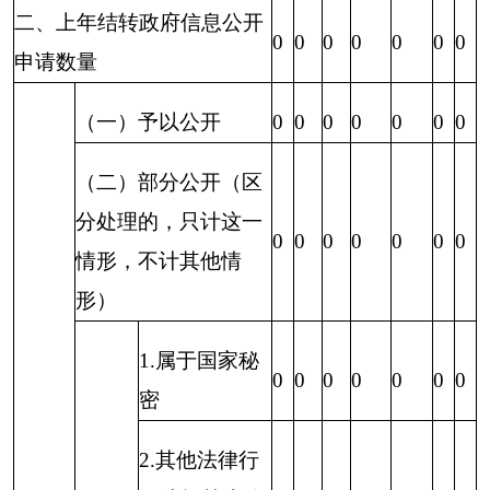
3.补正后申请
0
0
0
0
0
0
0
内容仍不明确
1.信访举报投
0
0
0
0
0
0
0
诉类申请
2.重复申请
0
0
0
0
0
0
0
3.要求提供公
0
0
0
0
0
0
0
（五）
开出版物
不予处
4.无正当理由
理
0
0
0
0
0
0
0
大量反复申请
5.要求行政机
关确认或重新
0
0
0
0
0
0
0
出具已获取信
息