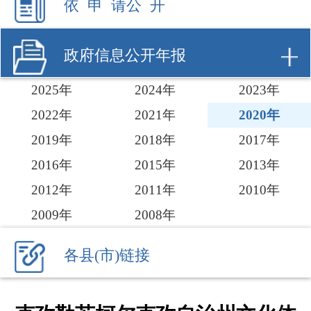
2025年
2024年
2023年
2022年
2021年
2020年
2019年
2018年
2017年
2016年
2015年
2013年
2012年
2011年
2010年
2009年
2008年
各县(市)链接
克孜勒苏柯尔克孜自治州文化体
育和旅游局2020年政府信息公开
工作年度报告