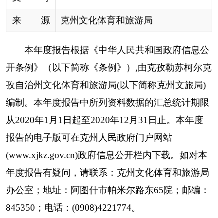
报告的电子版可在克州人民政府门户网站
(www.xjkz.gov.cn)政府信息公开栏内下载。如对本
年度报告有疑问，请联系：克州文化体育和旅游局
办公室；地址：阿图什市帕米尔路东65院；邮编：
845350；电话：(0908)4221774。
一、总体情况
（
1
）
主动公开情况。
一是
按照自治区2020年
政务公开工作要点，
克州文旅局根据人事变动及时
调整了政务公开工作领导小组。
对部门行政职权进
行梳理，对局机关县处级领导干部职能、职责，机
关科室责任分工、职责要求，通过“领导成员”“内设
机构”等栏目对外主动公布。
二是
持续推进执法信
息公开，
克州文旅局
严格按照“谁执法谁公开”的原
则，严格落实行政执法公示制度，及时公布行政执