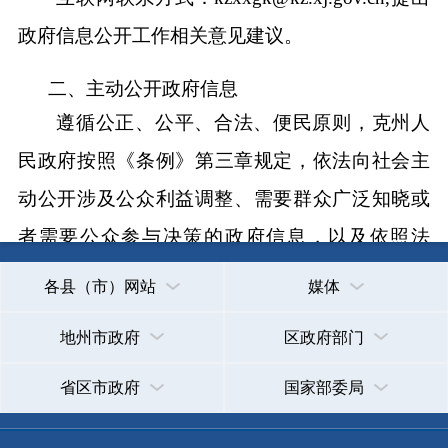
开的期限另有规定的，从其规定。具体内容可登
省区市政府
国家部委局
录
克州人民政府
网站（
http://www.xjkz.gov.cn
）查
看。
主办：克孜勒苏柯尔克孜自治州人民政府办公室
（一）公开内容
承办：克孜勒苏柯尔克孜自治州政务公开信息中心
1.
克州人民政府
领导及分工；
新公网安备65300102000007号
新ICP备2022000247号
2.
克州人民政府
工作机构设置、主要职责、
政府网站标识码：6530000002
法律声明
关于我们
克州人民
政府工作规则
；
3.
克州人民政府
规章，
克州人民政府
依法公
开的政府文件；
4.
克州人民
政府工作报告、重要会议主要内
容、重点工作、人事任免等；
5.
克州
国民经济和社会发展计划、专项规
划、区域规划、统计信息等；
6.
财政预决算、政府集中采购、行政事业性