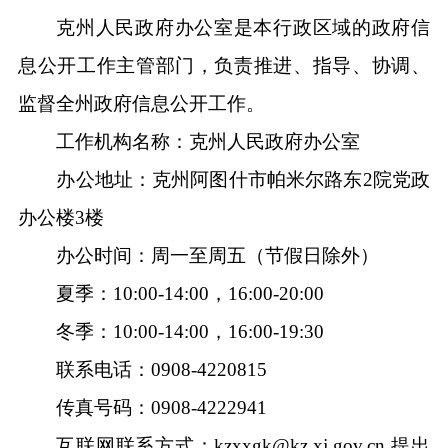
夏
季：
10:00-14:00
，
16:00-20:00
冬
季：
10:00-14:00
，
16:00-19:30
联系电话：
0908-4220815
传真号码：
0908-4222941
互联网联系方式：
kzxxgk@kz.xj.gov.cn,提出
政府信息公开工作相关意见建议。
二、主动公开政府信息
遵循公正、公平、合法、便民原则，
克州人
民政府
按照《条例》第
三章规定
，依法向社会主
动公开涉及公众利益调整、需要群众广泛知晓或
者需要公众参与决策的政府信息，以及依照法
律、法规、规章和国家有关规定应当主动公开的
各县（市）网站
媒体
信息。主动公开的信息自形成或者变更之日起20
地州市政府
区政府部门
个工作日内及时公开；法律、法规对政府信息公