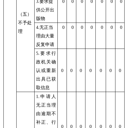
五、存在的主要问题及改进情况
2023年，我社政府信息公开有序推进，取得了
一定成绩，但仍然还存在一些不足：
（一）主要问题：一是依申请公开的流程不够
完善，答复形式不够规范；二是政务公开工作人员
频繁更换，缺乏系统学习，文字功底、操作技能不
强，业务知识不精。
（二）改进情况：一是制定克州供销社依申请
公开办理流程，完善申请登记、审核、办理、答
复、归档的工作制度，对每一件申请都实施办理全
过程工作记录，同时规范答复文书，严格按照法律
法规的办理时间要求，依照依申请公开答复文书要
求进行答复。二是建立政务公开人员培养机制，通
过参加培训、集中性学习和知识竞赛等多种方式加