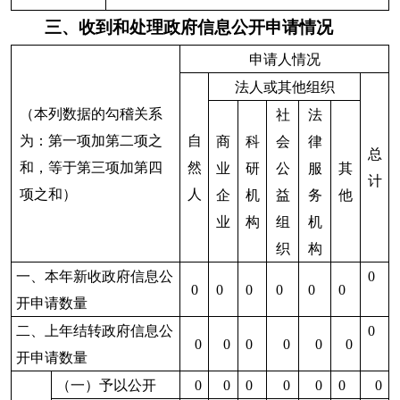
（三）
权益
不予公
5.属于三
0
0
0
0
0
0
0
开
类内部事
务信息
6.属于四
0
0
0
0
0
0
0
类过程性
信息
7.属于行
0
0
0
0
0
0
0
政执法案
卷
8.属于行
0
0
0
0
0
0
0
政查询事
项
1.本机关
0
0
0
0
0
0
0
不掌握相
关政府信
息
（四）
2.没有现
0
0
0
0
0
0
0