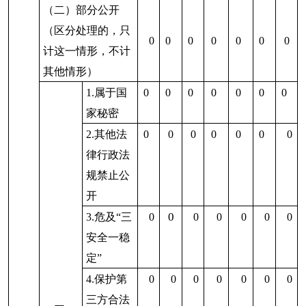
无法提
成信息需
三、
供
要另行制
本年
作
度办
3.补正后
0
0
0
0
0
0
0
理结
申请内容
果
仍不明确
1.信访举
0
0
0
0
0
0
0
报投诉类
申请
2.重复申
0
0
0
0
0
0
0
请
3.要求提
0
0
0
0
0
0
0
供公开出
（五）
版物
不予处
4.无正当
0
0
0
0
0
0
0
理
理由大量
反复申请