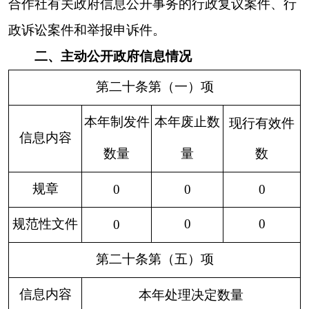
第二十条第（八）项
本年收费金额（单位：万元）
信息内容
行政事业性
0
收费
三、收到和处理政府信息公开申请情况
申请人情况
法人或其他组织
（本列数据的勾稽关系
社
法
为：第一项加第二项之
自
商
科
会
律
总
和，等于第三项加第四
然
业
研
公
服
其
计
项之和）
人
企
机
益
务
他
业
构
组
机
织
构
一、本年新收政府信息公
0
0
0
0
0
0
0
开申请数量