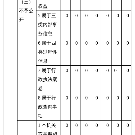
5.要求行
政机关确
认或重新
0
0
0
0
0
0
0
出具已获
取信息
1.申请人
无正当理
由逾期不
补正、行
0
0
0
0
0
0
0
政机关不
再处理其
政府信息
公开申请
（六）
2.申请人
其他处
逾期未按
理
收费通知
要求缴纳
费用、行
0
0
0
0
0
0
0