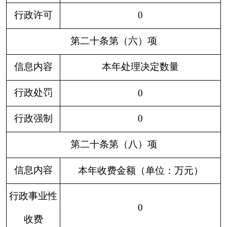
二、上年结转政府信息公
0
0
0
0
0
0
0
开申请数量
（一）予以公开
0
0
0
0
0
0
0
（二）部分公开
（区分处理的，只
0
0
0
0
0
0
0
计这一情形，不计
其他情形）
1.属于国
0
0
0
0
0
0
0
家秘密
2.其他法
0
0
0
0
0
0
0
律行政法
规禁止公
开
0
3.危及“三
0
0
0
0
0
0
安全一稳
定”
4.保护第
0
0
0
0
0
0
0
三方合法