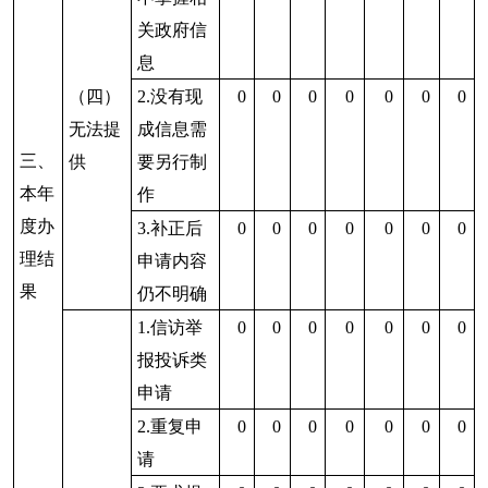
政机关不
再处理其
政府信息
公开申请
3.其他
0
0
0
0
0
0
0
（七）总计
0
0
0
0
0
0
0
0
四、结转下年度继续办理
0
0
0
0
0
0
四、政府信息公开行政复议、行政诉讼情况
行政复议
行政诉讼
未经复议直接起诉
复议后起诉
结
结
其
尚
结
结
其
尚
结
结
其
尚
果
果
他
未
总
果
果
他
未
总
果
果
他
未
总
维
纠
结
审
计
维
纠
结
审
计
维
纠
结
审
计
持
正
果
结
持
正
果
结
持
正
果
结
0
0
0
0
0
0
0
0
0
0
0
0
0
0
0