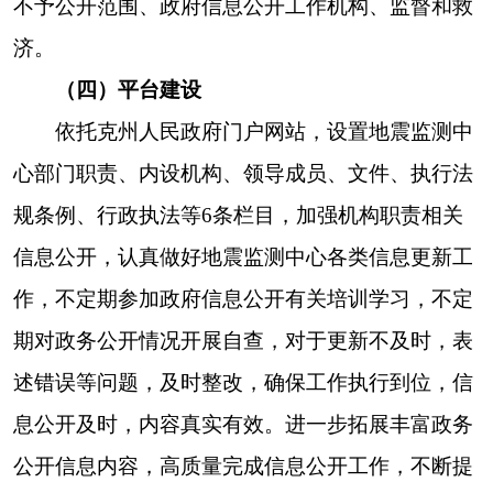
识，提高本中心政务公开工作水平
二、主动公开政府信息情况
第二十条第（一）项
本年
废止
现行有
信息内容
本年制
发件
数
件
数
效件
数
规章
0
0
0
行政
规范性文
0
0
0
件
第二十条第（五）项
信息内容
本年
处理决定数量
行政许可
0