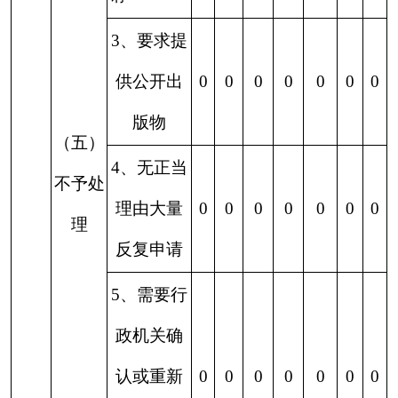
结
结
其
尚
结
结
其
尚
果
果
他
未
总
果
果
他
未
总
果
果
他
未
维
纠
结
审
计
维
纠
结
审
计
维
纠
结
审
持
正
果
结
持
正
果
结
持
正
果
结
0
0
0
0
0
0
0
0
0
0
0
0
0
0
五、
存在
的主要
问题及改进
情况
（一）存在的问题
政务公开工作队伍不够壮大，因本中心人员数
量较少，政务公开工作人员还需兼顾其他工作，业
务水平有待提升；
（二）改进措施
在以后的工作当中，我中心
继续抓好政务公开
工作，将政务公开工作摆在与防震减灾工作同等重