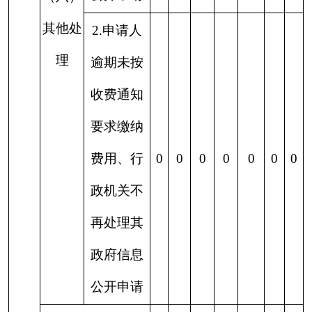
克州地震监测中心
2024年1月16日
分享:
打印本页
关闭窗口
各县（市）网站
媒体
地州市政府
区政府部门
省区市政府
国家部委局
主办：克孜勒苏柯尔克孜自治州人民政府办公室
承办：克孜勒苏柯尔克孜自治州政务公开信息中心
新公网安备65300102000007号
新ICP备2022000247号