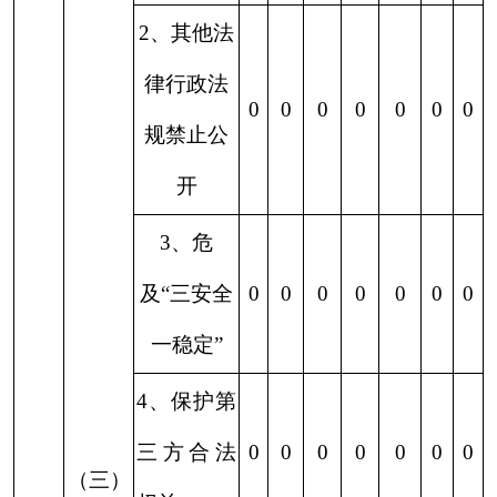
（
四）
2、没有现
无法提
成信息需
0
0
0
0
0
0
0
供
要别行制
作
三、
3
、
补正后
本年
申请内容
0
0
0
0
0
0
0
度办
仍不明确
理结
1、信访举
果
报投诉类
0
0
0
0
0
0
0
申请
2、重复申
0
0
0
0
0
0
0
请