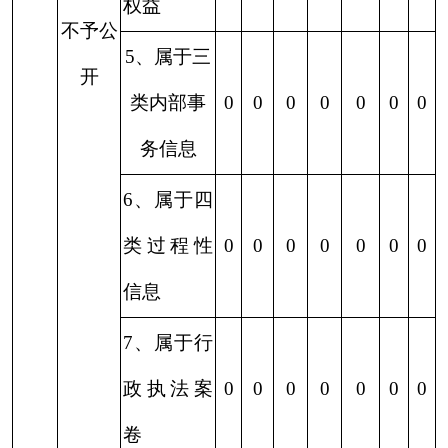
3、要求提
供公开出
0
0
0
0
0
0
0
版物
（五）
4
、
无正当
不予处
理由大量
0
0
0
0
0
0
0
理
反复申请
5、需要行
政机关确
认或重新
0
0
0
0
0
0
0
出具已获
取信息