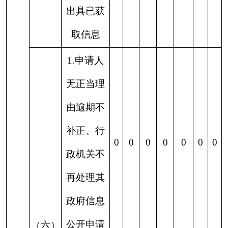
要等位置，安排专人负责政务公开工作，通过集体
学习、自学等
多种形式
进一步提高主动公开意识和
能力，不断充实法定主动公开内容，及时提供，定
期维护，建立健全信息发布、将继续认真落实国
家、自治区和自治州政府信息公开要求，切实提高
政府信息公开的效果和水平。
六、其他需要报告的事项
我中心按照《国务院办公厅关于印发〈政府信
息公开处理费管理办法〉的通知》（国办函
〔
2020
〕
109号
）规定的按件、按量收费标准，本
年度未产生信息公开处理费。
我中心无其他有关文件专门要求通过政府信息
公开工作年度报告予以报告的事项。