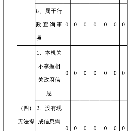
1.申请人
无正当理
由逾期不
补正、行
0
0
0
0
0
0
0
政机关不
再处理其
政府信息
公开申请
（六）
其他处
2.申请人
理
逾期未按
收费通知