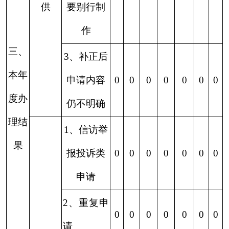
要求缴纳
费用、行
0
0
0
0
0
0
0
政机关不
再处理其
政府信息
公开申请
（七）总计
0
0
0
0
0
0
0
四、结转下年度继续办
0
0
0
0
0
0
0
理
四、政府信息公开行政复议、行政诉讼情况
行政复议
行政诉讼
未经复议直接起诉
复议后起诉
结
结
其
尚