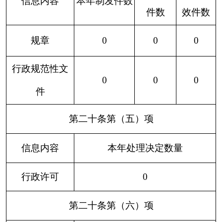
申请人情况
法人或其他组织
（本列数据的勾稽关系
社
法
为：第一项加第二项之
自
商
科
会
律
总
和，等于第三项加第四
然
业
研
公
服
其
计
项之和）
人
企
机
益
务
他
业
构
组
机
织
构
一、本年新收政府信息
0
0
0
0
0
0
0
公开
申请
数量
二、上年结转政府信息
0
0
0
0
0
0
0