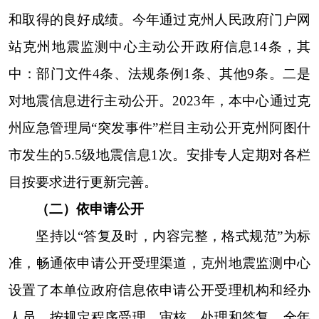
一是
严格实行
“三审三校”制度。对中心要主动
公开内容严格落实“三审三校”制度进行审核把关，
任何信息“先审后发”，未经审核校对的信息、文稿
一律不准发布。
二是
开展规范性文件清理工作，
2023年未制定行政规范性文件，无行政规范性文件
需废止清除。
三是
根据《关于认真编制政府信息公
开指南的通知》有关规定，编制
克州地震监测中心
政府信息公开
指南
并进行公开发布
。
主要涉及以下
几点：主动公开政府信息、
依申请公开政府信息
、
不予公开范围、政府信息公开工作机构、监督和救
济。
（四）平台建设
依托克州人民政府门户网站，设置地震监测中
心部门职责、内设机构、领导成员、文件、执行法