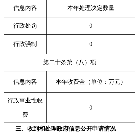
公开
申请
数量
（一）予以公开
0
0
0
0
0
0
0
（二）部分公开
（区公处理的，只
0
0
0
0
0
0
0
计这一情形，不计
其他情形）
1、属于国
0
0
0
0
0
0
0
家秘密
2、其他法
律行政法
0
0
0
0
0
0
0
规禁止公
开