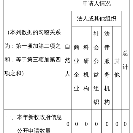
3、危
及“三安全
0
0
0
0
0
0
0
一稳定”
4、保护第
三方合法
0
0
0
0
0
0
0
（三）
权益
不予公
5、属于三
开
类内部事
0
0
0
0
0
0
0
务信息
6、属于四
类过程性
0
0
0
0
0
0
0