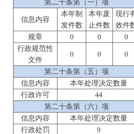
申请人情况
法人或其他组织
（本列数据的勾稽关
社
法
系为：第一项加第二
自
商
科
会
律
总
项之和，等于第三项
然
业
研
公
服
其
计
加第四项之和）
人
益
务
他
企
机
组
机
业
构
织
构
一、本年新收政府信
0
0
0
0
0
0
0
息公开申请数量
二、上年结转政府信
0
0
0
0
0
0
0
息公开申请数量
（一）予以公开
0
0
0
0
0
0
0
（二）部分公开
（区分处理的，
0
0
0
0
0
0
0
只计这一情形，
不计其他情形）