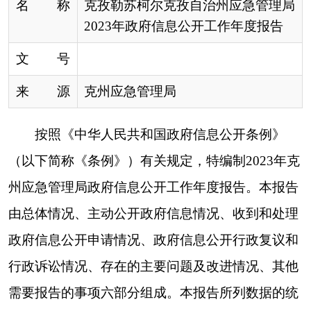
州应急管理局政府信息公开工作年度报告。本报告
由
总体情况
、主动公开政府信息情况、收到和处理
政府信息公开申请情况、政府信息公开行政复议
和
行政诉讼情况、存在的主要问题及改进情况、其他
需要报告的事项六部分组成。
本报告所列数据的统
计期限为
2023年1月1日至2023年12月31日
。如对
本报告有任何疑问，请与克州应急管理局联系（地
址：阿图什市天山路东
20号院，邮编：845350，电
话：0908-4222631
）
。
一、总体情况
2023年，克州应急管理局坚持以习近平新时代
中国特色社会主义思想为指导，认真贯彻落实党的
二十大、习近平总书记关于安全生产重要论述及系
列
重要指示批示精神
，始终坚持以“公开为常态、
不公开为例外”的原则，建立“三审三校”制度和保密