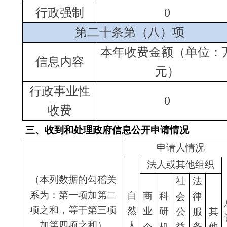
1.属于
国家秘
0
0
0
0
0
0
0
密
2.其他
法律行
政法规
0
0
0
0
0
0
0
禁止公
开
3.危
及“三安
0
0
0
0
0
0
0
全一稳
定”
4.保护
第三方
0
0
0
0
0
0
0
（三）
合法权
不予公
益
开
5.属于