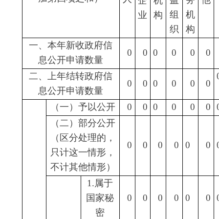
三类内
0
0
0
0
0
0
0
部事务
信息
6.属于
四类过
0
0
0
0
0
0
0
程性信
息
7.属于
行政执
0
0
0
0
0
0
0
法案卷
8.属于
行政查
0
0
0
0
0
0
0
询事项
1.本机
关不掌
握相关
0
0
0
0
0
0
0
政府信
息