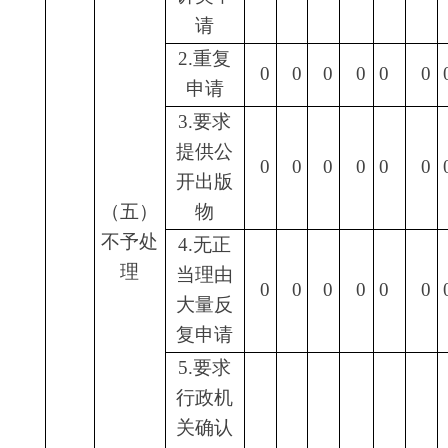
请
3.其他
0
0
0
0
0
0
0
（七）总计
0
0
0
0
0
0
0
四、结转下年度继续
0
0
0
0
0
0
0
办理
四、政府信息公开行政复议、行政诉讼情况
行政复议
行政诉讼
未经复议直接起诉
复议后
结
结
其
尚
结
结
其
尚
结
结
其
果
果
他
未
总
果
果
他
未
总
果
果
他
维
纠
结
审
计
维
纠
结
审
计
维
纠
结
持
正
果
结
持
正
果
结
持
正
果
0
0
0
0
0
0
0
0
0
0
0
0
0
五、存在的主要问题及改进情况
（一）存在的主要问题
。