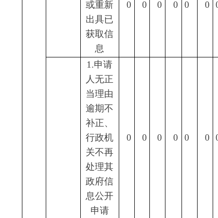
202
3
年，
克州应急管理局政务公开工作存在如
下问题：政府信息公开标准化规范化工作还需加快
推进，政府信息管理水平有待进一步提升
。
针对存在的问题，我们认真落实国家、自治
区、自治州关于政府公开信息的系列决策部署，进
一步加大工作力度，创新工作方式，做到要求主动
公开的一律主动公开信息，及时动态调整更新，更
好保护人民群众的知情权、参与权、监督权，提升
应急管理部门政府信息公开效果。
六、其他需要报告的事项
根据《政府信息公开信息处理费管理办法》，
2023年，克州应急管理局
未
收取
信息处理费。
克州应急管理局
202
4
年
1月
16
日
分享: