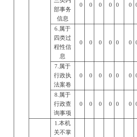
开出版
（五）
物
不予处
4.无正
理
当理由
0
0
0
0
0
0
0
大量反
复申请
5.要求
行政机
关确认
或重新
0
0
0
0
0
0
0
出具已
获取信
息
1.申请
人无正
当理由
逾期不
补正、