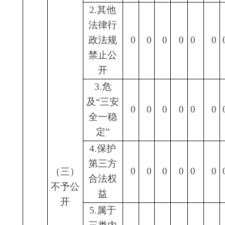
2.没有
（四）
现成信
无法提
息需要
0
0
0
0
0
0
0
供
另行制
作
3.补正
三、
后申请
本年
0
0
0
0
0
0
0
内容仍
度办
不明确
理结
1.信访
果
举报投
0
0
0
0
0
0
0
诉类申
请
2.重复
0
0
0
0
0
0
0
申请
3.要求
提供公
0
0
0
0
0
0
0