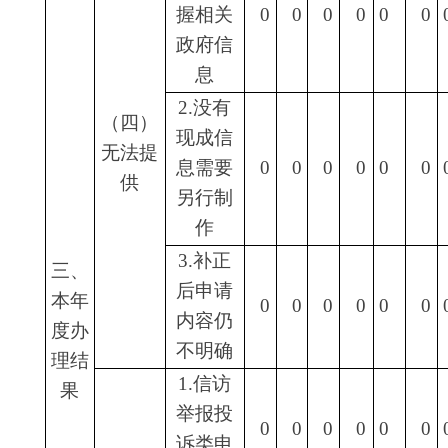
行政机
0
0
0
0
0
0
0
关不再
处理其
政府信
息公开
申请
（六）
2.申请
其他处
人逾期
理
未按收
费通知
要求缴
纳费
用、行
0
0
0
0
0
0
0
政机关
不再处
理其政
府信息
公开申