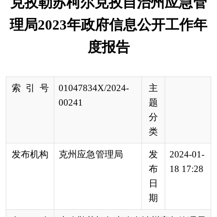
索 引 号
01047834X/2024-
主
00241
题
分
类
发布机构
克州应急管理局
发
2024-01-
布
18 17:28
日
期
名 称
克孜勒苏柯尔克孜自治州应急管理局
2023年政府信息公开工作年度报告
文 号
来 源
克州应急管理局
按照《中华人民共和国政府信息公开条例》
（以下简称《条例》）有关规定，特编制
202
3
年克