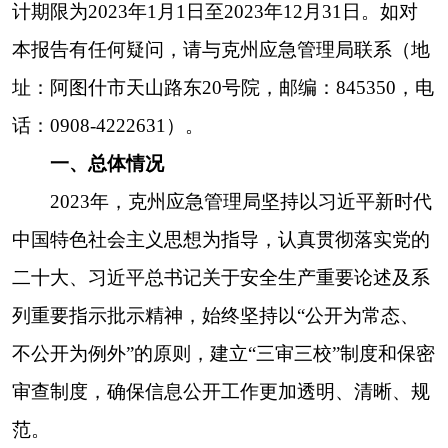
审查制度，确保信息公开工作更加透明、清晰、规
范。
（一）主动公开情况
。
202
3
年，克州
应急管理局
认真贯彻落实中央、
自治区、自治州政府信息公开相关要求，依托克州
人民政府门户网站，发布更新各类动态信息
128
条
,
其中：文件
栏目
17
条、执行法规条例
栏目
12
条、
事
故通报栏目
11
条、
安全生产栏目
12
条、
行政执法栏
目
1
条、
防灾减灾栏目
15条、
行政处罚信息
栏目
9
条、
应急常识栏目
16
条、
突发事件栏目
6
条、
预测
预警栏目
18条、结果公示栏目11条
。同时，对克州
应急管理局
部门领导、机构设置、法律法规、规范
性文件重新归类整理，并按要求及时进行
清理
。
（二）依申请公开情况
。