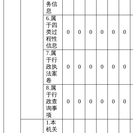
（五）
4.无
不予处
正当
理
理由
0
0
0
0
0
0
0
大量
反复
申请
5.要
求行
政机
关确
认或
0
0
0
0
0
0
0
重新
出具
已获
取信
息
1.申
请人
无正
当理
由逾
期不
补