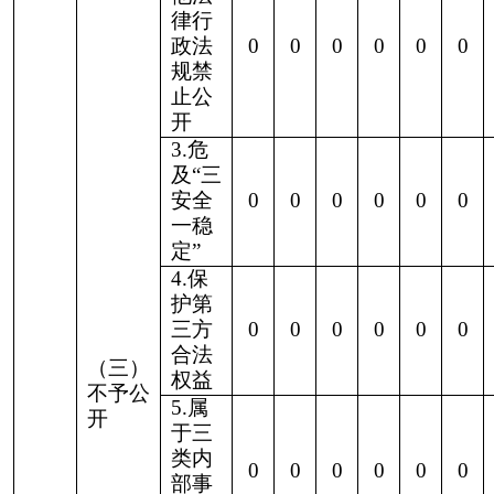
无法提
息需
0
0
0
0
0
0
0
供
要另
行制
作
3.补
正后
申请
0
0
0
0
0
0
0
三、
内容
本年
仍不
度办
明确
理结
1.信
果
访举
报投
0
0
0
0
0
0
0
诉类
申请
2.重
复申
0
0
0
0
0
0
0
请
3.要
求提
供公
0
0
0
0
0
0
0
开出
版物