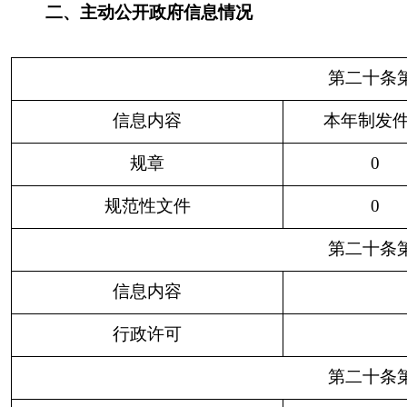
（本列数据的勾稽关
社
法
系为：第一项加第二
自
商
科
会
律
总
项之和，等于第三项
然
业
研
公
服
其
计
加第四项之和）
人
企
机
益
务
他
业
构
组
机
织
构
一、本年新收政府信
0
0
0
0
0
0
0
息公开申请数量
二、上年结转政府信
0
0
0
0
0
0
0
息公开申请数量
（一）予以公
0
0
0
0
0
0
0
开
（二）部分公
开（区分处理
的，只计这一
0
0
0
0
0
0
0
情形，不计其
他情形）
1.属
于国
0
0
0
0
0
0
0
家秘
密
2.其
他法