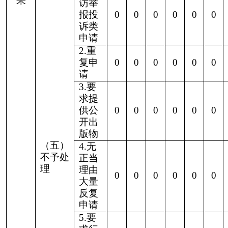
处理
其政
府信
息公
开申
请
3.其
0
0
0
0
0
0
0
他
（七）总计
0
0
0
0
0
0
0
四、结转下年度继续
0
0
0
0
0
0
0
办理
四、政府信息公开行政复议、行政诉讼情况
行政复议
行政诉讼
未经复议直接起诉
复议后起诉
结
结
其
尚
结
结
其
尚
结
结
其
尚
果
果
他
未
总
果
果
他
未
总
果
果
他
未
维
纠
结
审
计
维
纠
结
审
计
维
纠
结
审
持
正
果
结
持
正
果
结
持
正
果
结
0
0
0
0
0
0
0
0
0
0
0
0
0
0