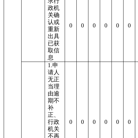
五、存在的主要问题及改进情况
目前，我局在政府信息公开工作中还有待进一
步提高：一是认真贯彻落实《
政府信息公开条例
》
文件精神，读熟、读透，
进一步
做好政务公开工
作；二是进一步健全信息公开管理制度；三是加强
政府信息公开工作的培训，强化全局所有人员的政
府信息公开意识，提高政府信息公开工作人员的业
务水平。
六、
其他需要报告的事项
本单位按照《国务院办公厅关于印发
<政府信
息公开处理费管理办法>的通知》（国办函
〔
2020
〕
109号）规定的按件、按量收费标准，本
年度未产生信息公开处理费。
克州审计局