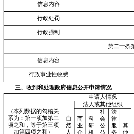
律行
政法
0
0
0
0
0
0
0
规禁
止公
开
3.危
及“三
安全
0
0
0
0
0
0
0
一稳
定”
4.保
护第
三方
0
0
0
0
0
0
0
合法
（三）
权益
不予公
5.属
开
于三
类内
0
0
0
0
0
0
0
部事
务信
息
6.属
于四