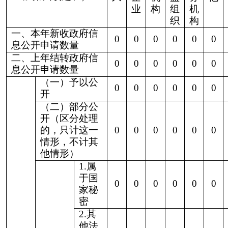
类过
0
0
0
0
0
0
0
程性
信息
7.属
于行
政执
0
0
0
0
0
0
0
法案
卷
8.属
于行
政查
0
0
0
0
0
0
0
询事
项
1.本
机关
不掌
握相
0
0
0
0
0
0
0
关政
府信
息
2.没
有现
（四）
成信