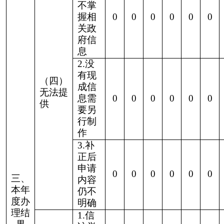
正、
行政
0
0
0
0
0
0
0
机关
不再
处理
其政
府信
息公
开申
请
2.申
（六）
请人
其他处
逾期
理
未按
收费
通知
要求
缴纳
费
用、
0
0
0
0
0
0
0
行政
机关
不再