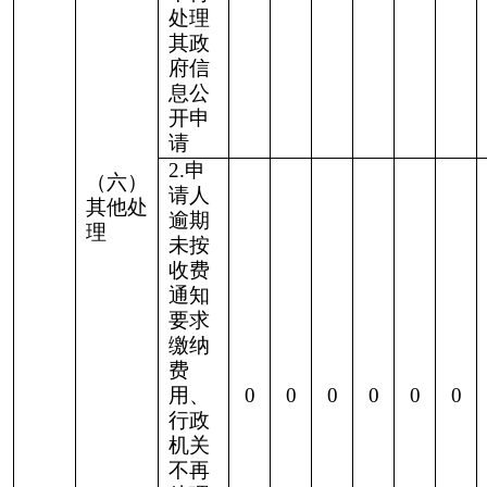
2024年1月8日
分享:
打印本页
关闭窗口
各县（市）网站
媒体
地州市政府
区政府部门
省区市政府
国家部委局
主办：克孜勒苏柯尔克孜自治州人民政府办公室
承办：克孜勒苏柯尔克孜自治州政务公开信息中心
新公网安备65300102000007号
新ICP备2022000247号
政府网站标识码：6530000002
法律声明
关于我们