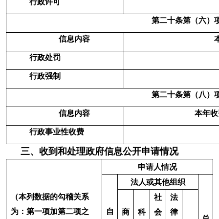
2.其他法律
0
0
0
0
0
0
0
行政法规
禁止公开
3.危及“三
0
0
0
0
0
0
0
安全一稳
定”
4.保护第三
0
0
0
0
0
0
0
（三）
方合法权
不予公
益
开
5.属于三类
0
0
0
0
0
0
0
内部事务
信息
6.属于四类
0
0
0
0
0
0
0
过程性信
息
7.属于行政
0
0
0
0
0
0
0
执法案卷