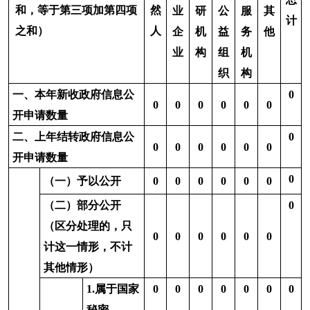
8.属于行政
0
0
0
0
0
0
0
查询事项
1.本机关不
0
0
0
0
0
0
0
掌握相关
政府信息
（四）
2.没有现成
0
0
0
0
0
0
0
无法提
信息需要
供
另行制作
三、
3.补正后申
0
0
0
0
0
0
0
本年
请内容仍
度办
不明确
理结
1.信访举报
0
0
0
0
0
0
0
果
投诉类申
请
2.重复申请
0
0
0
0
0
0
0
3.要求提供
0
0
0
0
0
0
0
公开出版
（五）
物