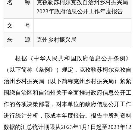
治州乡村振兴局（以下简称克州乡村振兴局）紧紧
围绕自治区和自治州关于全面推进政府信息公开工
作的各项决策部署，对本单位的政府信息公开工作
进行统计分析，形成本年度报告。报告中所列资料
数据的汇总统计期限从
202
3
年
1
月
1
日起至
202
3
年
12
月
31
日止。本年度报告的电子版可在克州人民政府
门户网站
(www.xjkz.gov.cn)
政府信息公开栏内下
载。如对本年度报告有疑义，请与克州乡村振兴局
办公室联系；地址：
阿图什市光明南路
21
号；邮
编：
845350
；联系电话：
0908-4223948
。
一、
总体情况
（
一
）
主动公开方面。
克州乡村振兴局始终坚
持
“
公开为常态，不公开为例外
”
的原则，深入学习
贯彻《条例》，积极落实政府信息公开工作要求，
依法公开
领导成员、部门职责、内设机构等
涉
及群