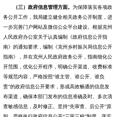
中心工作和群众关心、社会关注的
“
三农
”
工作和乡
村振兴新征程动态，通过微信公众号政务公开提升
信息发布、解读回应、政民互动的整体水平，不断
加大重点领域信息公开。克州乡村振兴局政府信息
公开渠道
除
依托克州人民政府门户网站
外，我局积
极主动拓宽信息公开渠道和方式。充分利用
“
乡村
振兴在克州
”
微信公众平台
等新媒体平台，积极开
展宣传报道、政策解读工作，通过
“乡村振兴在克
州”公众号累计发稿
381
条，向全州人民展示了克州
接续奋斗做好巩固拓展脱贫攻坚成果同乡村振兴有
效衔接各项工作的特色亮点和经验做法。
（五）监督保障方面。
克州乡村振兴局进一步
完善信息公开制度，调整信息公开工作领导小组构
成人员，进一步加强信息公开工作的组织领导和工