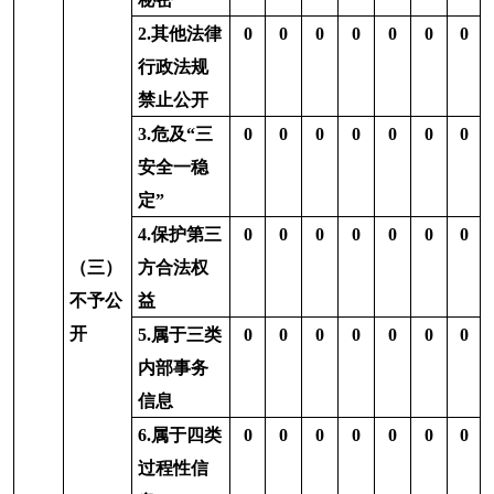
不予处
4.无正当理
0
0
0
0
0
0
0
理
由大量反
复申请
5.要求行政
机关确认
0
0
0
0
0
0
0
或重新出
具已获取
信息
1.申请人无
正当理由
0
逾期不补
正、行政
0
0
0
0
0
0
机关不再
处理其政
府信息公
开申请
（六）
2.申请人逾
其他处
期未按收
0