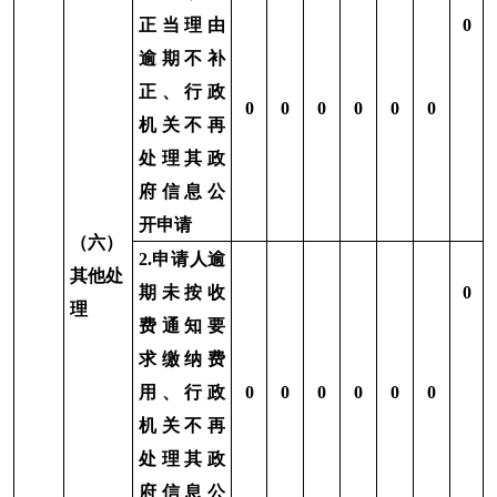
六、其他需要报告的事项
机关按照《国务院办公厅关于印发
<
政府信息
公开处理费管理办法
>
的通知》（国办函〔
2020
〕
109
号）规定，本年度未产生信息公开处理费。无
其他报告事项
。
克州乡村振兴局
2024
年
1
月
12
日
分享:
打印本页
关闭窗口
各县（市）网站
媒体
地州市政府
区政府部门
省区市政府
国家部委局