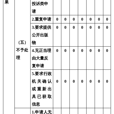
0
0
0
0
0
0
0
0
0
0
0
0
0
0
0
五、存在的主要问题及改进情况
202
3
年，克州
乡村振兴
局政府信息公开取得一
定成效，
但同时也存在一些不足和薄弱环节：
主要
是信息发布和更新效率有待提高；主动公开政府信
息的数量还需要增加
。
改进措施：一是加强局机关内部联系，及时将
各科室信息汇总发布到网上，尽量做到信息生成与
发布保持同步。二是进一步解放思想，扩大信息公
开的范围，加大对社会公众有指导或帮助意义的信
息的公开。三是加大对信息公开工作的宣传力度，
使社会公众对这项工作有进一步的了解和更深的认
识，为广大公众做好服务工作，更高效地做好克州
乡村振兴
局的政府信息公开工作
。