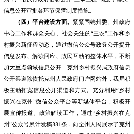
作人员保障，提高信息公开质量。按照便利、实
用、有效、规范的原则，并及时做好各类信息的更
新工作，不定时对政务公开情况开展自查，及时发
现内容更新不及时、表述错误等问题，发现问题及
时报告、及时整改，确保工作执行到位，确保信息
公开及时，内容真实有效，稳步有序地拓展公开范
围，按时在克州人民政府门户网站和
“
乡村振兴在
克州
”
微信公众平台公开各类信息，并自觉接受自
治州人民政府政务服务办对公开信息的监督和指
导，确保信息管理常态化、高效化，确保政务公开
工作稳步推进。
二、主动
公开政府信息情
况
第二十条第（一）项
信息内容
本年制
发件数
本年
废
数