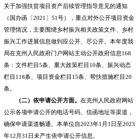
（三）政府信息管理方面。
为保障落实各项政
务公开工作，我局建立健全相关政务公开制度，进
一步完善门户网站及微信公众平台建设。
根据克
州
人民政府办公室
关于认真编制《政府信息公开指
南》的通知要求，编制《克州乡村振兴局信息公开
指南》，并在克州
人民政府政务公开
，指南
细化公
开范围，优化公开程序，
明确公开渠道、收费标准
等规范内容，
严格按照
“
谁主管、谁公开、谁负
责
”
的政府信息公开要求，形成高效畅通的信息发
布渠道，确保本部门发布的信息准确及时。
多次清
查敏感信息，及时修正。
坚持
“
先审查、后公开
”
原
则，严格执行政府信息公开
“
三审三校
”
制度
，
落实
信息公开审批各环节保
障
制度措施。
（四）平台建设方面。
紧紧围绕州委、州政府