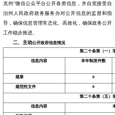
法人或其他组织
（本列数据的勾稽关系
社
法
为：第一项加第二项之
自
商
科
会
律
总
和，等于第三项加第四项
然
业
研
公
服
其
计
之和
）
人
企
机
益
务
他
业
构
组
机
织
构
一、本年新收政府信息公
0
0
0
0
0
0
0
开申请数量
二、上年结转政府信息公
0
0
0
0
0
0
0
开申请数量
0
（一）予以公开
0
0
0
0
0
0
（二）部分公开
0
（区分处理的，只
0
0
0
0
0
0
计这一情形，不计
其他情形）
1.属于国家
0
0
0
0
0
0
0
秘密