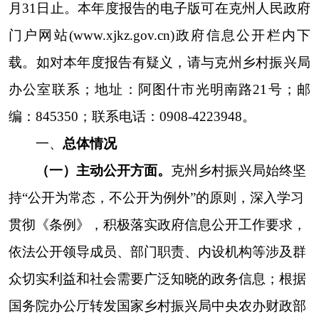
众切实利益和社会需要广泛知晓的政务信息；
根据
国务院办公厅转发国家乡村振兴局中央农办财政部
关于加强扶贫项目资产后续管理指导意见的通知
（国办函
〔
2021〕
51
号），
重点对外公开
项目资金
管理情况，主要围绕乡村振兴相关政策文件、乡村
振兴工作进展信息
做到应公开、尽公开。本年度我
局
在
克州人民政府门户网站
主
动公开政府信息
168
条：
文件栏目
5
条、
重大政策
栏目
10
条、振兴动态
栏目
118
条、项目资金
栏目
15
条、帮扶措施
栏目
20
条
。
（二）依申请公开方面。
在克州人民政府网站
公示各项申请公开的电话号码、信函地址等渠道，
确保申请渠道畅通。本单位自
202
3
年
1
月
1
日至
202
3
年
12
月
31
日未产生依申请公开信息。