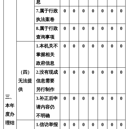
理
费通知要
求缴纳费
用、行政
0
0
0
0
0
0
机关不再
处理其政
府信息公
开申请
3.其他
0
0
0
0
0
0
0
（七）总计
0
0
0
0
0
0
0
四、结转下年度继续办理
0
0
0
0
0
0
0
四、政府信息公开行政复议、行政诉讼情况
行政复议
行政诉讼
未经复议直接起诉
复议后起诉
结
结
其
尚
结
结
其
尚
结
结
其
尚
果
果
他
未
总
果
果
他
未
总
果
果
他
未
总
维
纠
结
审
计
维
纠
结
审
计
维
纠
结
审
计
持
正
果
结
持
正
果
结
持
正
果
结