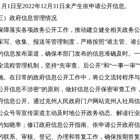
、克州零距离微信公众号等宣传渠道进行多样化公开。
障情况
断加强对政务信息公开工作的日常指导和监督检查，对未按照要
位，予以督促整改。一是始终强化组织领导。按照政务公开工作
关部门确定专人收集本部门的应公开数据，做到有领导分管、有
网信息保密审查。实行科室初审、政务信息负责领导和保密审查
由专人在政府信息公开平台发布，做到“涉密信息不上网，上网信
息违规上网公开事件。三是进一步压实工作责任。在不断保障群
室及局属单位所掌握的政务信息，及时提供，规范发布，定期维
工作流程有效运行。
信息情况
第二十条第（一）项
息内容
本年制发件数
本年废止件数
规章
0
0