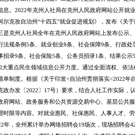
容。对就业惠民、社保惠民、人事人才、劳动关系等各项重点工
州累计举办网络招聘会19场次，现场招聘会42场次，参与招聘活动
2个，求职人数25186人次，达成就业意向4204人。
改革工作。2022年，克州人社局持续深化“放管服”改革，推进“人
改革，推进关联事项“一口受理”、并联办理，建设人社一窗式服务
人社服务能力持续提升。一是简化参保登记手续，让数据多跑路
代码证号，银行开户账号、法人身份证复印件，社保经办机构即
包办”。将参保服务、社保关系转移接续、退费申请、失业待遇补
期待遇申领、遗属待遇申领、工伤变更申请、社保卡服务等高频服
次办”内容，通过政务服务信息互通共享，实现让“数据多跑路、群
。积极推行人性化服务，将社保登记、申报缴费、社保系统转移接续
凡是通过系统能查询到的信息不再向群众索取，能承诺的不再需
便捷、高效的经办服务，赢得贴心的服务口碑。四是落实“跨省通办
点、解难点，企业养老保险关系转移接续、失业保险金申领等多