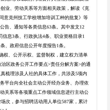
作领域信息进行主动公
用人单位587家，累计
社服务快办行动”，深化人
窗口，推动服务事项简便
。新参保企业办理参保
可完成参保登记。二是
贴申领、工伤医疗待遇
务事项全部纳入10个
众少跑腿”。三是推
、待遇申领等4大类36
群众提供证明，切实为
”。深化“放管服”改
项高频业务实现“跨省通