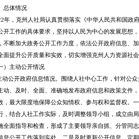
、全面、准确地发布政府信息和政策文件，不断推进人社部门重
度地保障公众知情权、参与权和监督权。一是加强组织领导。为
社工作实际，及时调整领导小组，成立由局党组主要负责同志任
和检查，形成了主要领导亲自抓、分管同志靠前抓、职能科室分
作落到实处。二是及时更新公开信息。定期在克州人民政府网站
22年克州人社局在克州人民政府网站公开就业创业、劳动关系等
治州“十四五”就业促进规划》，发布《关于同意克州技工学校增
社局全年在克州人民政府网站上发布公示、公告、通知等各类信息
5条、就业创业8条、社会保障9条、行政处罚信息3条、行政执法
、社会保险5条、公务员招录1条、结果公示5条、政府信息公开年
民生领域信息公开力度。通过全面清权、依法确权、公开示权、监
根据《关于印发<自治州贯彻落实<2022年自治区政务公开工作要
2022〕17号）要求，结合人社工作实际，认真梳理涉及人社的具
政务服务和公共资源交易中心、基层公共服务平台向全社会主动