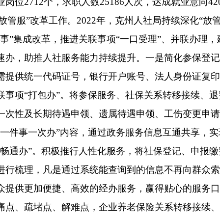
异地可办、区内通办”，依托国家平台，参保人直接向新参保地社
保地开具参保缴费凭证，转入地直接向转出地社保经办机构发出
相关流程实现关系转移业务联网交互办理。五是深化“一件事一次
”的原则，全面推进“一门、一窗、一表、一网、一次”。不断创
和有效性，全面提升政务服务规范化、便利化，抓好“员工招聘一
件事”三项牵头，落实快办服务，切实提高群众获得感幸福感。继续
极推行高频事项“打包办”提质试点工作，持续推进人社经办业务基
，全州“跨省通办”办理养老保险关系转移接续手续388人；“一网通办”
咨询政策725件，网上签发电子社保卡3.55万张（人），养老、失
公开情况
府网站公示各项申请公开的电话号码、信函地址等渠道，确保申
2022年12月31日未产生依申请公开信息。
息管理情况