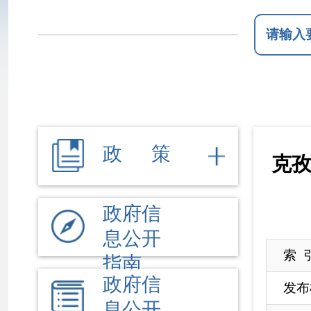
政 策
克孜勒苏柯
政府信
息公开
索 引 号
0
指南
政府信
发布机构
克
息公开
名 称
克
制度
法定主
文 号
动公开
来 源
克
内容
依 申 请
根据《中华人