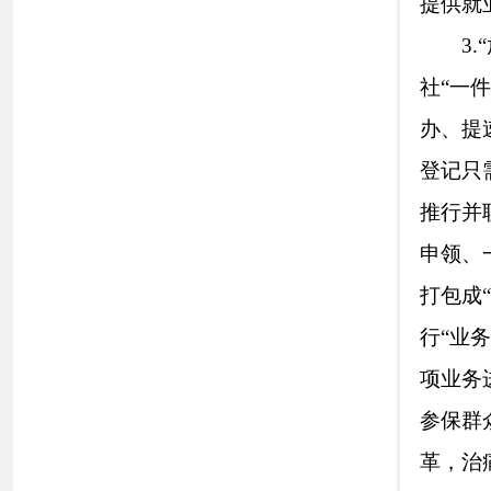
办”，着力推进“
请，无需再到原参
系函》，两地按照
便民、公开、透明
增强服务的针对性
事”“公民退休一
一体化”建设，积
经办”。2022年
件，人社12333
95%以上。
（二）依申请
在克州人民政
2022年1月1日至
（三）政府信