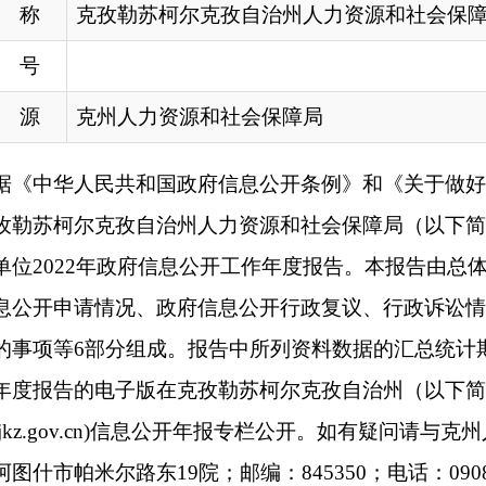
克孜自治州人力资源和社会保障局（以下简称克州人社局）高度
2年政府信息公开工作年度报告。本报告由总体情况、主动公开政
情况、政府信息公开行政复议、行政诉讼情况、存在的主要问题
分组成。报告中所列资料数据的汇总统计期限从2022年1月1日起至2
电子版在克孜勒苏柯尔克孜自治州（以下简称克州）人民政府门
.gov.cn)信息公开年报专栏公开。如有疑问请与克州人社局联系，联
路东19院；邮编：845350；电话：0908-4222210。
克州人社局认真贯彻落实《中华人民共和国政府信息公开条例》以
具体要求，坚持以人民为中心的发展思想，结合2022年克州人
政务公开工作力度，依法公开政府信息、加强政策解读、扩大公
开质量和实效，切实增强克州人力资源社会保障事业政务公开工
开情况
政府信息情况。围绕人社中心工作，针对公众关注的民生问题，特