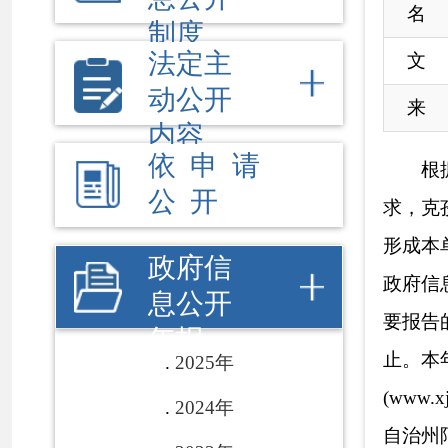
公 开
求，克孜勒苏柯尔
形成本单位202
政府信
政府信息公开申请
息公开
要报告的事项等6部
年报
止。本年度报告的
2025年
(www.xjkz
2024年
自治州阿图什市帕米尔
2023年
一、总体情况
2022年
2022年，
2021年
府信息公开工作的
作任务，不断加大
2020年
关切，全面提升公
2019年
（一）主动公
2018年
1.主动公开