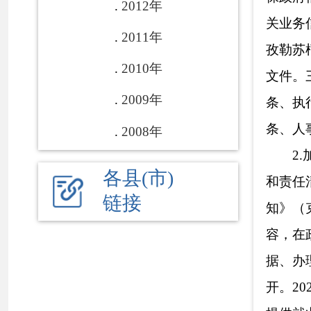
据、办理时限等内
开。2022年，全
提供就业岗位271
3.“放管服”
社“一件事”集成
办、提速办，助推
登记只需提供统一
推行并联事项“打
申领、一次性及长
打包成“一件事一
行“业务畅通办”
项业务进行梳理，
参保群众提供更加
革，治痛点、疏堵