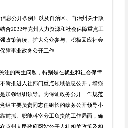
点领域信息公开，增强
保证政务公开工作规范
组长的政务公开领导小
工负责的工作局面，确
公开人社相关政策及相
方面相关政策，解读《克
加培训工种的批复》等
63条。其中发文12
4条、职业资格目录1
度报告1条。
督制权，建立权力清单
点>责任分解方案>的通
体工作，共涉及5项内
公开经办业务、办理依