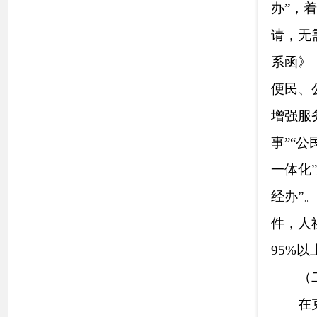
为保障落实各
化信息采写、收集
效畅通的信息发布
开工作全流程管理
制度措施。在日常
公开，公开信息不
推进政府信息公开
离微信公众号等宣
社业务的知晓率；
申请件的联系、审
督办制度，实现诉
（四）平台建
克州人社局统
府网站的克州人社