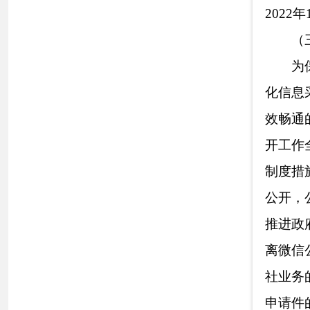
过克州广播电视台
（五）监督保
克州人社局不
作的科室及局属单
人负责，同时各相
承办。二是加强上
写保密审查表后，
前，未发生涉密信
一步梳理机关各科
工作能按照既定的
二、主动公开政府
信