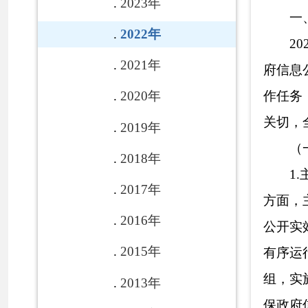
2017年
方面，主动、及时
2016年
公开实效，最大限
2015年
有序运行，结合人
组，实施全面指导
2013年
保政府信息公开工
2012年
关业务信息。20
2011年
孜勒苏柯尔克孜自
2010年
文件。三是克州人
2009年
条、执行法规条例
条、人事招录9条
2008年
2.加大重点
各县(市)
和责任清单制度。
链接
知》（克政办发〔
容，在政府网站、