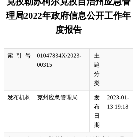
索 引 号
01047834X/2023-
主
00315
题
分
类
发布机构
克州应急管理局
发
2023-01-
布
13 19:18
日
期
名 称
克孜勒苏柯尔克孜自治州应急管理局
2022年政府信息公开工作年度报告
文 号
来 源
克州应急管理局
按照《中华人民共和国政府信息公开条例》
（以下简称《条例》）和自治州人民政府办公室