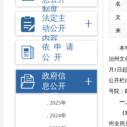
公 开
治州文化体育和旅
月1日起至20
22
年
政府信
公开栏内下载。如
息公开
号院
；邮编：
845
年报
一、总体情况
2025年
（
1
）
主动公
2024年
州全民健身实施
2023年
届
“四季欢歌”中
2022年
动会
选拔赛
等开展
2021年
真落实公共文化领
画展览等文化惠民
2020年
门户网站作为宣传
2019年
过感官刺激、视觉
2018年
势，重点开展文旅