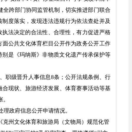
请情况。
游局（文物局）规范化管
密审查，
严格遵循
“州文
流程，
按照要求及时更
务公开属性审核办
际工作需要，局政务公
期
上网浏览已公开的政
处理
，
限时整改
，极大
是
严格评议考核制度，做
，在做好自检自查、查
行自评自考。
网站信息
开展错敏词、个
基础办公设备，及时根据