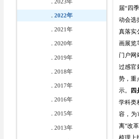
2017年
示
。
四是
加强政策
2016年
学科类校外培训机
2015年
容，为市场主体
离”改革工作方案
2013年
梳理上报克州文化
2012年
3项等内容
。
六是
2011年
执法，并
成立重大
2010年
时公开结果，
进一
2009年
规范公正执法
，并
重点内容，加大
全
2008年
各项工作
的推进落
各县(市)
2022年度
链接
政执法、结果公示
层政务公开公共文