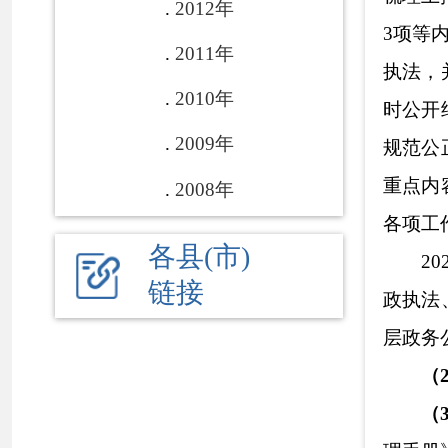
（
2）
依申请
（
3）
政府信
理手册》
，抓好制
旅
局政务公开办公
新政府信息公开保
法》，做好公文类
开工作领导小组
及
务信息
开展自查
，
提高了上网公开政
好自评自考工作。
缺补漏工作的基础
（
4）
平台建
人信息泄露等自查
人事调整做好
AB