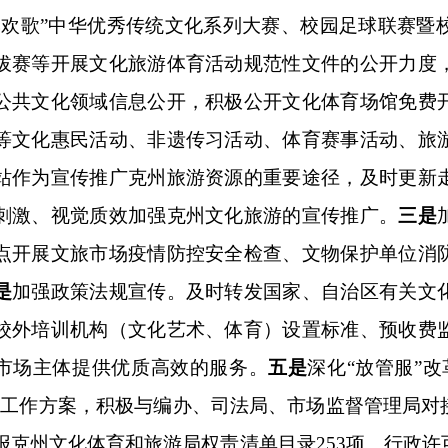
法规宣传。及时转发国家、自治区有关文化、文物、体育、旅
构（文化艺术、体育）设置标准、预收费监管机制、课外体育
提供优质高效的服务。
五是
深化
“放管服”改革工作，对照自治区
，积极与
编办、
司法局
、
市场监督管理局对接，及时确认待更新
体育和旅游局权责清单目录
253项、行政许可事项清单14项、
加强
开展
“双随机、
一公开
”监管力度，
建立健全跨部门协同监管
执法决定法制审核领导小组，强化法制审核制度落实，
发现违
步规范执法行为，提高执法质量，保障行政执法决定的合法性
结果公示。
七是
将
26个领域基层政务公开方面
公共文化体育栏
面推进文化活动、文物保护、体育赛事、特别是《玛纳斯》非
实情况
，努力做到应公开尽公开。
主动公开信息共计117条，其中：更新干部任免、职级晋升人事信息
信息
22
条；公开
公益培训招生简章、文旅融合现状、旅游经济
化体育领域信息
77
条，更新图说克州图片
9
张。