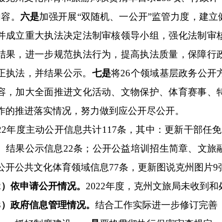
公开情况
。
2022年度，
克州文旅局
未收到和处理政府信息公开申
息管理情况。
结合工作实际进一步
修订完善《克州文化体育和旅
度
建设
。
一是
严格贯彻执行保密审查规定，做好
“三审三校”
及保
室申报，局保密工作领导小组审核，主管或分管领导审批
”
的工作
密审查表。
二是
严格按照《克州文化体育和旅游局（文物局）政
信息公开属性审核工作。
三
是
做好日常检查和整改工作。根据实
保密工作领导小组采取
专题会议形式
修订
拟
公开政府信息
，
不定
及时检查本单位在政务公开工作中存在的问题。一经发现，
通报
务的质量。
2022
年度开展错敏词、个人信息泄露等自查
9
次。
四
根据州政府关于做好政务公开工作年度考核要求，及时研究部署
上，严格按照
重点任务落实评价指标
对本单位的政务公开工作进
设情况。一是
根据集约化平台建设要求
，安排专人负责，先后对
，
提高政务
服务
质量
。
二是
按照要求建设政务公开专网，配齐
岗人员管理培训，进一步加强
Ukey
密码防护和管理使用。