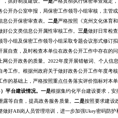
障情况。
为进一步贯彻落实好有关政务公开决策部署和工作要求
贯彻落实
<2022年自治区政务公开工作要点>责任分解方案》
工作
落实任务并予以上报。
二是
修订完善《克州文化体育和旅游局
信息审查及公开、保密审查、队伍建设、日常监管、年度考核
到细，
充分调动干部工作积极性，
有序开展
政务公开工作。
政府信息情况
第二十条第（一）项
本年
制发件数
本年废止件数
0
0
0
0
第二十条第（五）项
本年处理决定数量
0
第二十条第（六）项
本年处理决定数量
0