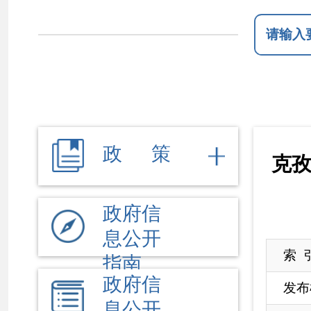
政 策
克孜勒苏柯
政府信
息公开
索 引 号
0
指南
政府信
发布机构
克
息公开
名 称
克
制度
法定主
文 号
动公开
来 源
克
内容
依 申 请
本年度报告根