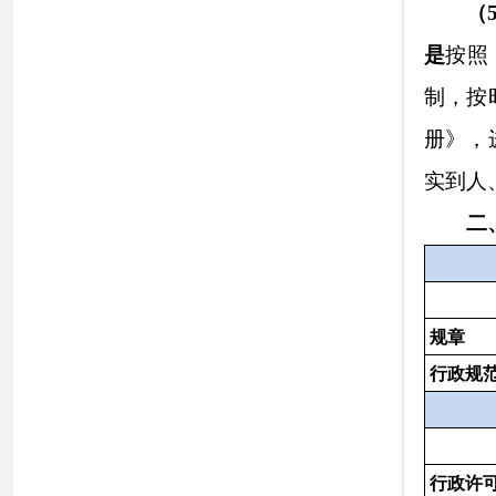
行政强制
信息内容
行政事业性收费
三、
收到和处
（本列数据的勾稽关
项加第四项之和）
一、本年新收政府信
二、上年结转政府信
（一）予
（二）部
计其他情