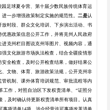
游政策法规，
公开克州非
培训规范、审批流程等内
下发权责清单
、
“证照分
权责清单所有项目。认真
涉企经营许可事项改革清单
机制，切实推进部门联合
法违规行为依法查处并及
、合理性，有力促进严格
目公
开作为政务公开工作
物质文化遗产传承保护等
8条；公开
法规条例、行
发展、体育赛事活动等基