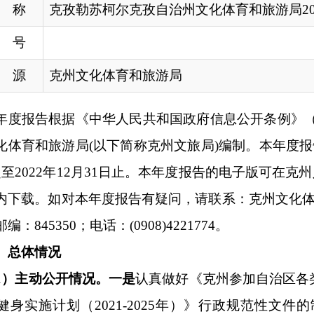
游局
(
以下简称克州文旅局
)
编制
。本年度报告中所列资料数据的
12月31日止。本年度报告的电子版可在克州人民政府门户网站(www.xj
对本年度报告有疑问，请联系：克州文化体育和旅游局办公室；
350；电话：(0908)4221774。
开情况。
一是
认真做好
《
克州参加自治区各类运动会奖励办法
》
计划（
2021-2025
年）》
行政规范性文件的制定
及公开
，
并做好
华优秀传统文化系列大赛
、校园足球联赛暨校园足球夏令营、第
文化旅游体育活动规范性文件的公开力度，进一步增强政策制
域信息公开，
积极
公开文化体育场馆免费开放时段、群众文化
活动、非遗传习活动、体育赛事活动、旅游优惠政策信息公开
推广克州旅游资源的重要途径，
及时更新走进克州栏目图说克
质效加强克州文化旅游的宣传推广。
三是
加强文化旅游市场执
市场疫情防控安全检查、文物保护单位消防安全检查，及时公