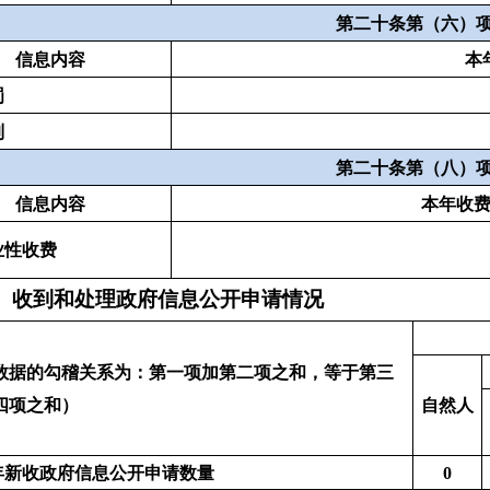
3.危及“三安全一稳定”
0
0
0
0
予
4.保护第三方合法权益
0
0
0
0
5.属于三类内部事务信息
0
0
0
0
6.属于四类过程性信息
0
0
0
0
7.属于行政执法案卷
0
0
0
0
8.属于行政查询事项
0
0
0
0
1.本机关不掌握相关政府信息
0
0
0
0
法
2.没有现成信息需要另行制作
0
0
0
0
3.补正后申请内容仍不明确
0
0
0
0
1.信访举报投诉类申请
0
0
0
0
2.重复申请
0
0
0
0
予
3.要求提供公开出版物
0
0
0
0
4.无正当理由大量反复申请
0
0
0
0
5.要求行政机关确认或重新出具已获
0
0
0
0
取信息
1.申请人无正当理由逾期不补正、行
0
0
0
0
政机关不再处理其政府信息公开申请