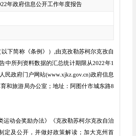
汇总统计期限从
20
22
年
1
kz.gov.cn)政府信息
地址：阿图什市
城东路
8
《克孜勒苏柯尔克孜自治
政策解读；
加大克州首
十届
少数民族
传统
体育运
定实施的规范性。
二是
认
培训、下乡演出活动、书
工作，并将克州人民政府
州等图片、视频内容，通
法检查
，
结合全疆疫情形
开检查结果，做好结果公