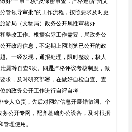
，加快政务公开职能，
一
要求，
不断
完善工作机
（文物局）规范化管理手
等工作主体责任，责任落
现行有效件
数
0
0