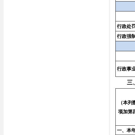
（三）不
公开
（四）无
三、本
提供
年度办
理结果
（五）不
处理