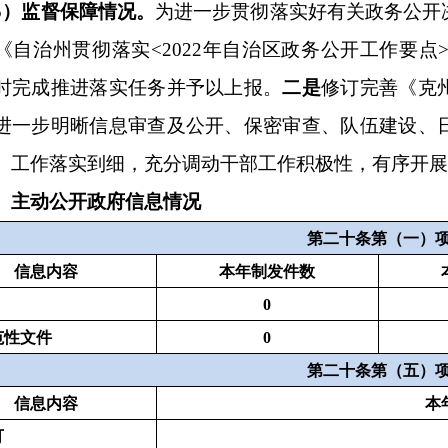
0
第二十条第（八）项
本年收费金额（单位：万元）
0
理政府信息公开申请情况
申请人情
系为：第一项加第二项之和，等于第三
法人或其他
自然人
商业
科研
社会公
企业
机构
益组织
息公开申请数量
0
0
0
0
息公开申请数量
0
0
0
0
以公开
0
0
0
0
分公开
（区分处理的，只计这一情形，不
0
0
0
0
形）
1.属于国家秘密
0
0
0
0
2.其他法律行政法规禁止公开
0
0
0
0