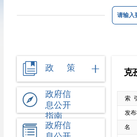
政 策
克孜勒苏
政府信
索 引 号
0
息公开
发布机构
克
指南
政府信
名 称
克
息公开
文 号
制度
法定主
来 源
克
动公开
本年度报告根
内容
依 申 请
治区
政务公开工作