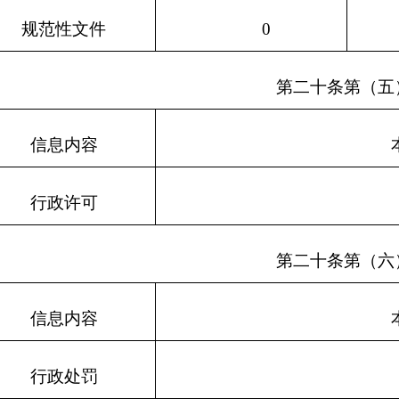
性收费
70.33
理政府信息公开申请情况
申请人情
的勾稽关系为：第一项加第二
法人或其他
自
于第三项加第四项之和）
然
商业企
科研机
社会公
人
业
构
益组织
新收政府信息公开申请数量
0
0
0
0
结转政府信息公开申请数量
0
0
0
0