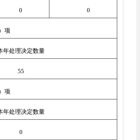
况
组织
总
法律服
计
其他
务机构
0
0
0
0
0
0