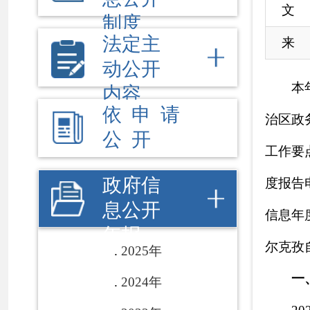
公 开
工作要点>责任分
政府信
度报告电子版可在
息公开
信息年度报告-司
年报
尔克孜自治州阿图什市
2025年
一、总体情况
2024年
2022年克
2023年
聚焦社会公众关切
2022年
律法规解读、规划
2021年
或其他社会组织对
2020年
得新成效。
2019年
2018年
（一）主动公