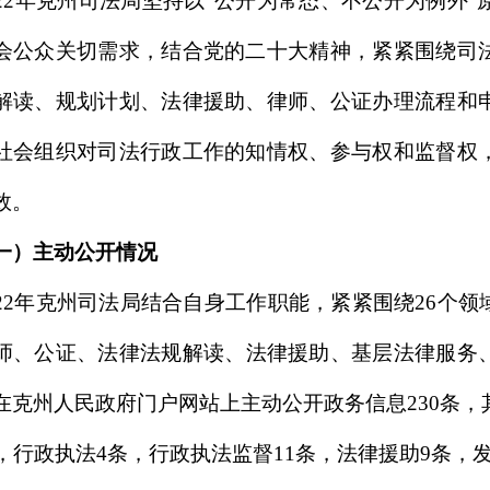
司法局
结合自身工作职能，紧紧
围绕
26个领域目录公开标准，按
法律法规解读、
法律援助、基层法律服务、人民调解、公共法
政府门户网站上主动公开政务信息
2
30
条，其中：文件
11条，执
4条，行政执法监督1
1
条，法律援助
9条，发布州本级告知承诺制清
公开情况
公开平台设置
“依申请公开”栏目，公民、法人或其他组织可通
出政府信息公开申请。克州司法局在2022年度未收到公民、法
、信函的政府信息公开申请。
息管理
领导，提高审核效率。克州司法局高度重视政府信息公开工作
作
融入司法行政管理各项工作中
。
2022年
克州
司法局根据机构
领导小组组成人员进行了调整，动态调整分管领导、负责科室