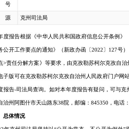
解方案》
等要求，由克孜勒苏柯尔克孜自治州司法局（以下简称
克孜勒苏柯尔克孜自治州人民政府门户网站（
www.xjkz.gov
法局查询。如对本年度报告有疑问，可与克州司法局办公室联系
天山路东38院，邮编：845350，电话：0908－4222751）。
州司法局坚持以“公开为常态、不公开为例外”原则认真执行政务信
需求，结合党的二十大精神，紧紧围绕司法行政重点工作，进
计划、法律援助、律师、公证办理流程和申请条件等信息公开
司法行政
工作
的知情权、参与权和监督权，群众满意度有效提
开情况