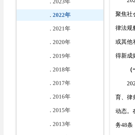
2017年
2022年克州
2016年
育、律师、公证、
2015年
动态
。
在克州人民
2013年
务48条，行政执法
2012年
（二）依申请
2011年
在政府信息
2010年
真、信函等方式提
2009年
息公开平台、传真
2008年
（三）政府信
一是
加强组织
各县(市)
链接
本制度和常态
化工
要，对局政府公开