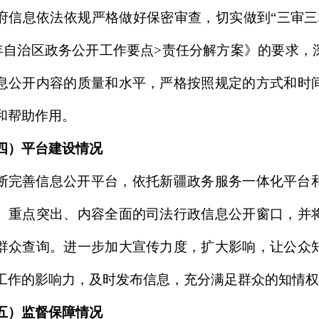
务公开工作，克州司法局坚持把政府信息公开与日常业务工作
并将信息发布、报送纳入目标责任考核项目中。同时，对信息
、公开时限等做好认真核查。公布监督投诉电话，主动接受社
实处。
政府信息情况
第二十条第（一）项
内容
本年制发件数
本年废止件数
章
0
0
文件
0
0