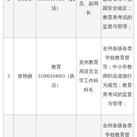
员、副局
法
）
园安全稳定；
长
教育类考试的
监督与管理；
全州各级各类
学校教育督
克州教育
教育
导；中小学教
局语言文
3
曾艳丽
31090104003（执
师职业道德行
字工作科
法）
为规范；教育
科长
类考试的监督
与管理；
全州各级各类
学校教育督
各县（市）网站
媒体