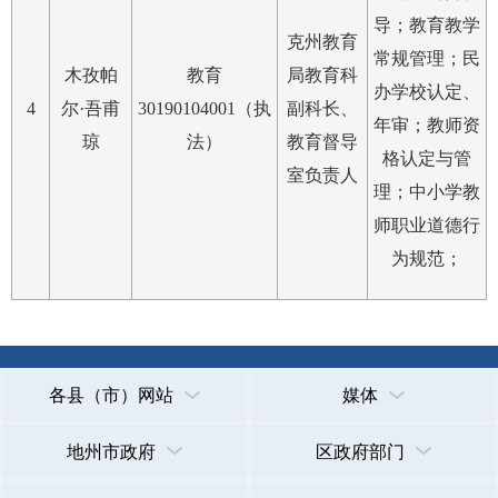
导；教育教学
克州教育
地州市政府
区政府部门
常规管理；民
木孜帕
教育
局教育科
办学校认定、
省区市政府
国家部委局
4
尔·吾甫
30190104001（执
副科长、
年审；教师资
琼
法）
教育督导
格认定与管
室负责人
主办：克孜勒苏柯尔克孜自治州人民政府办公室
理；中小学教
承办：克孜勒苏柯尔克孜自治州政务公开信息中心
师职业道德行
新公网安备65300102000007号
新ICP备2022000247号
为规范；
政府网站标识码：6530000002
法律声明
关于我们