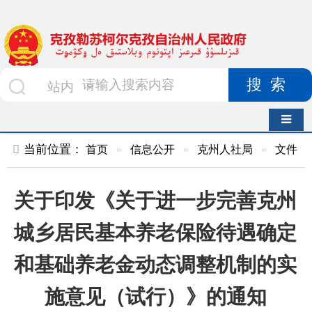
搜索
导航切换
当前位置：
首页
»
信息公开
»
克州人社局
»
文件
»
正文
关于印发《关于进一步完善克州
城乡居民基本养老保险待遇确定
和基础养老金动态调整机制的实
施意见（试行）》的通知
索 引 号
010478411/2025-
主题分类
社会