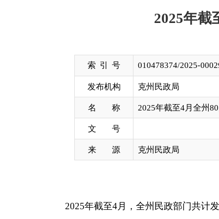
索 引 号
010478374/2025-00029
发布机构
克州民政局
名 称
2025年截至4月全州80周岁以上
文 号
来 源
克州民政局
2025
年
截至
4
月
，全州民政部门共计发放
80
周岁
分享: