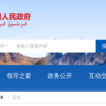
政务新
搜索
之窗
政务公开
互动交流
政务服
月全州80周岁以上老年人发放高龄津贴情况