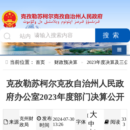
搜索
导航切换
当前位置：
首页
»
财政预决算
»
2023年度决算及三公经费
»
部
克孜勒苏柯尔克孜自治州人民政
府办公室2023年度部门决算公开
大
[
发布
克州财
2024-07-30
33
来源
字体
阅读
中
13:26
3
政局
时间
小
]