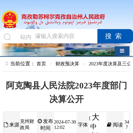
搜索
导航切换
当前位置：
首页
»
财政预决算
»
2023年度决算及三公经费
»
部
阿克陶县人民法院2023年度部门
决算公开
大
[
发布
克州财
2024-07-30
34
来源
字体
阅读
中
12:02
7
政局
时间
小
]