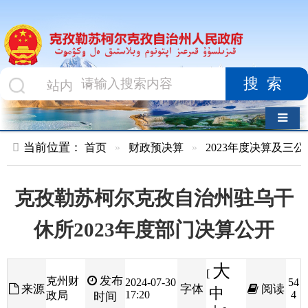
搜索
导航切换
当前位置：
首页
»
财政预决算
»
2023年度决算及三公经费
»
部
克孜勒苏柯尔克孜自治州驻乌干
休所2023年度部门决算公开
大
[
发布
克州财
2024-07-30
54
来源
字体
阅读
中
17:20
4
政局
时间
小
]