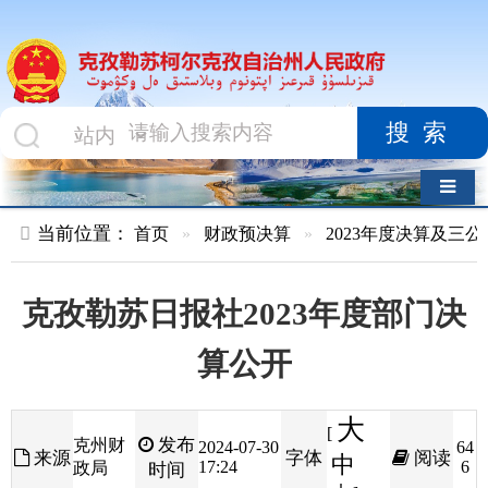
搜索
导航切换
当前位置：
首页
»
财政预决算
»
2023年度决算及三公经费
»
部
克孜勒苏日报社2023年度部门决
算公开
大
[
发布
克州财
2024-07-30
64
来源
字体
阅读
中
17:24
6
政局
时间
小
]