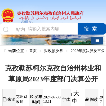
搜索
导航切换
当前位置：
首页
»
财政预决算
»
2023年度决算及三公经费
»
部
克孜勒苏柯尔克孜自治州林业和
草原局2023年度部门决算公开
大
[
发布
克州财
2024-07-30
29
来源
字体
阅读
中
13:11
7
政局
时间
小
]